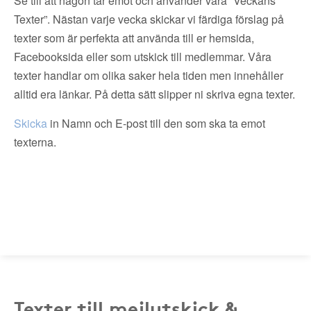
Se till att någon tar emot och använder våra ”Veckans
Texter”. Nästan varje vecka skickar vi färdiga förslag på
texter som är perfekta att använda till er hemsida,
Facebooksida eller som utskick till medlemmar. Våra
texter handlar om olika saker hela tiden men innehåller
alltid era länkar. På detta sätt slipper ni skriva egna texter.
Skicka
in Namn och E-post till den som ska ta emot
texterna.
Texter till mejlutskick &