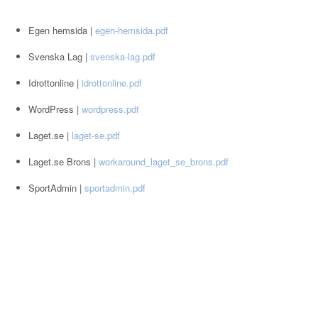
Egen hemsida |
egen-hemsida.pdf
Svenska Lag |
svenska-lag.pdf
Idrottonline |
idrottonline.pdf
WordPress |
wordpress.pdf
Laget.se |
laget-se.pdf
Laget.se Brons |
workaround_laget_se_brons.pdf
SportAdmin |
sportadmin.pdf