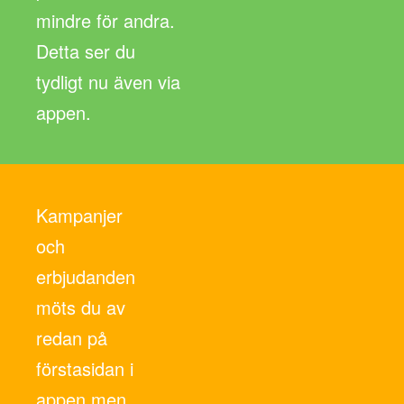
mindre för andra.
Detta ser du
tydligt nu även via
appen.
Kampanjer
och
erbjudanden
möts du av
redan på
förstasidan i
appen men