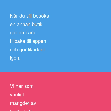
När du vill besöka
en annan butik
går du bara
tillbaka till appen
och gör likadant
igen.
Vi har som
vanligt
mängder av