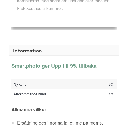
kombineras med andra erbjudanden eller rabatter.
Fraktkostnad tillkommer.
Information
Smartphoto ger Upp till 9% tillbaka
Ny kund
9%
Återkommande kund
4%
Allmänna villkor
:
Ersättning ges i normalfallet inte på moms,