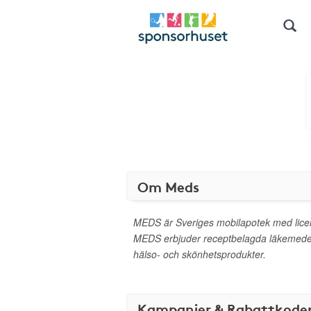
Om Meds
MEDS är Sveriges mobilapotek med lice
MEDS erbjuder receptbelagda läkemedel 
hälso- och skönhetsprodukter.
Kampanjer & Rabattkode