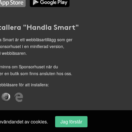
tallera "Handla Smart"
 Smart är ett webbläsartillägg som ger
onsorhuset i en minifierad version,
 i webbläsaren.
minns om Sponsorhuset när du
r en butik som finns ansluten hos oss.
ebbläsare för att installera:
 användandet av cookies.
Jag förstår