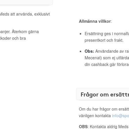
 Meds att använda, exklusivt
Allmänna villkor
:
panjer. Återkom gärna
Ersättning ges i normalf
ttkoder och bra
presentkort och frakt.
Obs:
Användande av raba
Mecenat) som ej utfärdat
din cashback går förlora
Frågor om ersätt
Om du har frågor om ersätt
vänligen kontakta
info@spo
OBS
: Kontakta aldrig Meds