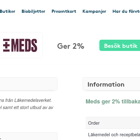
Butiker
Biobiljetter
Presentkort
Kampanjer
Har du före
Ger 2%
Besök butik
Information
ns från Läkemedelsverket.
Meds ger 2% tillbak
samt ett stort utbud av av
Order
Läkemedel och receptbel
r