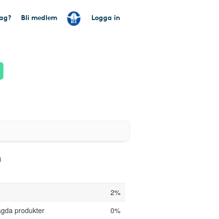
tag?
Bli medlem
Logga in
a
2%
agda produkter
0%