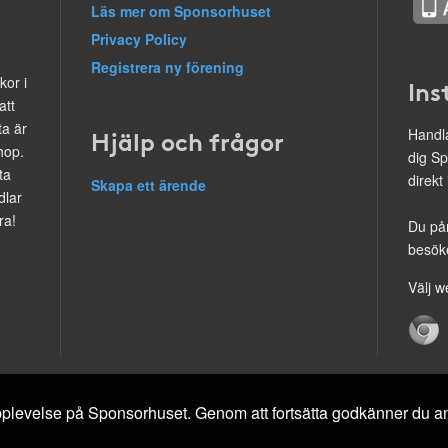
Läs mer om Sponsorhuset
Privacy Policy
Registrera ny förening
kor i
Ins
att
ta är
Hjälp och frågor
Handla
hop.
dig Sp
ta
direkt
Skapa ett ärende
dlar
ra!
Du på
besöke
Välj w
 upplevelse på Sponsorhuset. Genom att fortsätta godkänner du