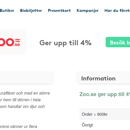
Butiker
Biobiljetter
Presentkort
Kampanjer
Har du före
Ger upp till 4%
Besök b
Information
uraffärer och med en större
Zoo.se ger upp till 4
 hem till dörren i hela
t som handlar om djur och
Order > 900kr
Övrigt
jurens vänner ur flera