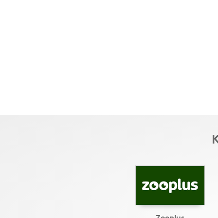
K
Zooplus