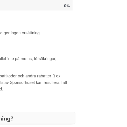
0%
 ger ingen ersättning
allet inte på moms, försäkringar,
ttkoder och andra rabatter (t ex
s av Sponsorhuset kan resultera i att
d.
ning?