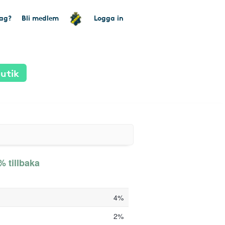
tag?
Bli medlem
Logga in
utik
% tillbaka
4%
2%