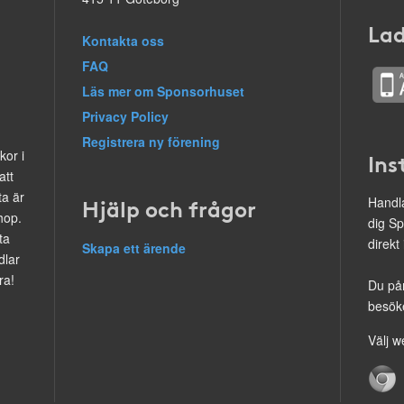
Lad
Kontakta oss
FAQ
Läs mer om Sponsorhuset
Privacy Policy
Registrera ny förening
kor i
Ins
att
ta är
Hjälp och frågor
Handla
hop.
dig Sp
ta
direkt
Skapa ett ärende
dlar
ra!
Du på
besöke
Välj w