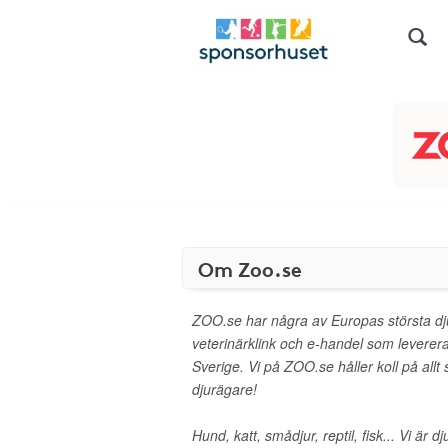
Om Zoo.se
ZOO.se har några av Europas största dj
veterinärklink och e-handel som levererar
Sverige. Vi på ZOO.se håller koll på all
djurägare!
Hund, katt, smådjur, reptil, fisk... Vi är d