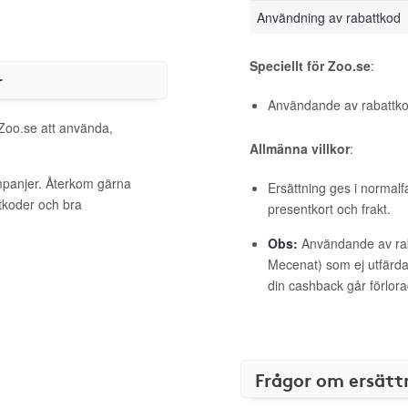
Användning av rabattkod
Speciellt för Zoo.se
:
r
Användande av rabattkod
 Zoo.se att använda,
Allmänna villkor
:
mpanjer. Återkom gärna
Ersättning ges i normalf
ttkoder och bra
presentkort och frakt.
Obs:
Användande av raba
Mecenat) som ej utfärdat
din cashback går förlora
Frågor om ersätt