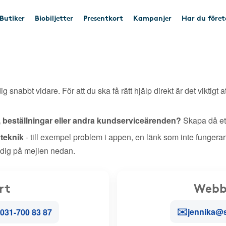
Butiker
Biobiljetter
Presentkort
Kampanjer
Har du före
ig snabbt vidare. För att du ska få rätt hjälp direkt är det viktigt a
, beställningar eller andra kundserviceärenden?
Skapa då ett
r teknik
- till exempel problem i appen, en länk som inte fungerar
 dig på mejlen nedan.
rt
Webb
✉️
jennika@
031-700 83 87