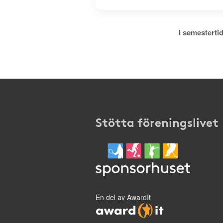
I semestertid
Stötta föreningslivet
En del av AwardIt