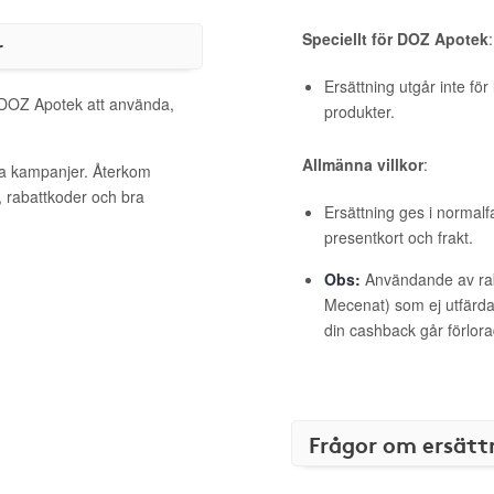
Speciellt för DOZ Apotek
:
r
Ersättning utgår inte fö
l DOZ Apotek att använda,
produkter.
Allmänna villkor
:
va kampanjer. Återkom
, rabattkoder och bra
Ersättning ges i normalf
presentkort och frakt.
Obs:
Användande av raba
Mecenat) som ej utfärdat
din cashback går förlora
Frågor om ersätt