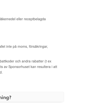
r läkemedel eller receptbelagda
allet inte på moms, försäkringar,
ttkoder och andra rabatter (t ex
s av Sponsorhuset kan resultera i att
d.
ning?