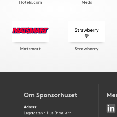
Hotels.com
Meds
Matsmart
Strawberry
Om Sponsorhuset
Mer
Adress
:
Lagergatan 1 Hus B19a, 4 tr