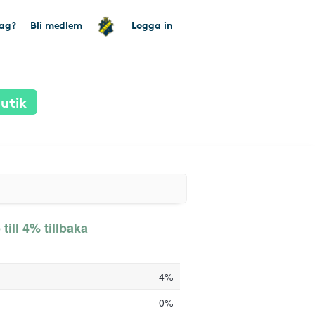
tag?
Bli medlem
Logga in
utik
ill 4% tillbaka
4%
0%