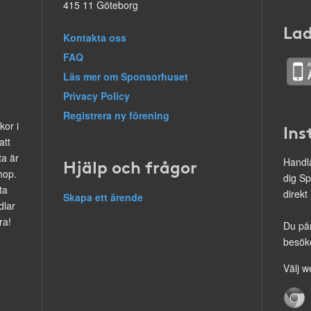
415 11 Göteborg
Lad
Kontakta oss
FAQ
Läs mer om Sponsorhuset
Privacy Policy
Registrera ny förening
kor i
Ins
att
ta är
Hjälp och frågor
Handla
hop.
dig Sp
ta
direkt
Skapa ett ärende
dlar
ra!
Du på
besöke
Välj w