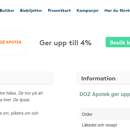
Butiker
Biobiljetter
Presentkort
Kampanjer
Har du före
Ger upp till 4%
Besök b
Information
re hälsa. De tror på att
DOZ Apotek ger upp t
livet. De tipsar,
da om, plåstra om och
Order
Läkedel och recept