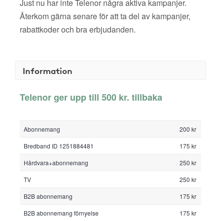
Just nu har inte Telenor några aktiva kampanjer.
Återkom gärna senare för att ta del av kampanjer,
rabattkoder och bra erbjudanden.
Information
Telenor ger upp till 500 kr. tillbaka
Abonnemang
200 kr
Bredband ID 1251884481
175 kr
Hårdvara+abonnemang
250 kr
TV
250 kr
B2B abonnemang
175 kr
B2B abonnemang förnyelse
175 kr