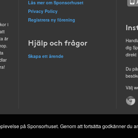
Läs mer om Sponsorhuset
Privacy Policy
Registrera ny förening
kor i
Ins
att
ta är
Hjälp och frågor
Handla
hop.
dig Sp
ta
direkt
Skapa ett ärende
dlar
ra!
Du på
besöke
Välj w
 upplevelse på Sponsorhuset. Genom att fortsätta godkänner du