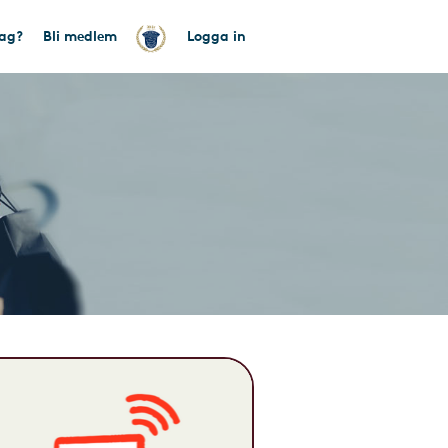
tag?
Bli medlem
Logga in