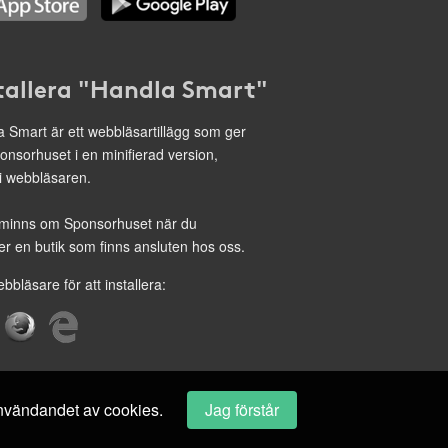
tallera "Handla Smart"
 Smart är ett webbläsartillägg som ger
onsorhuset i en minifierad version,
 i webbläsaren.
minns om Sponsorhuset när du
r en butik som finns ansluten hos oss.
ebbläsare för att installera:
 användandet av cookies.
Jag förstår