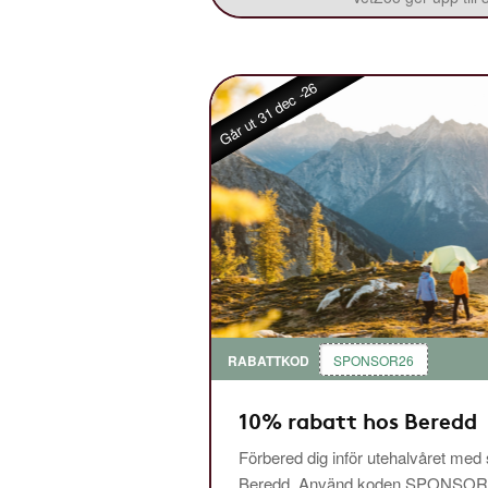
Går ut 31 dec -26
RABATTKOD
SPONSOR26
10% rabatt hos Beredd
Förbered dig inför utehalvåret med
Beredd. Använd koden SPONSOR26 