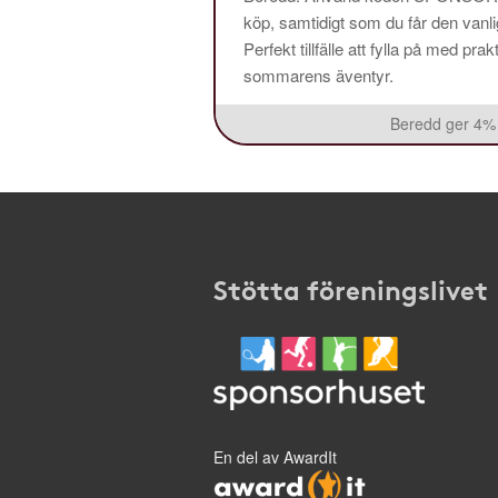
köp, samtidigt som du får den vanlig
Perfekt tillfälle att fylla på med pr
sommarens äventyr.
Beredd ger 4% 
Stötta föreningslivet
En del av AwardIt