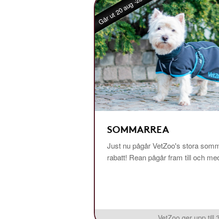
Går ut 20 aug -26
SOMMARREA
Just nu pågår VetZoo's stora somm
rabatt! Rean pågår fram till och m
VetZoo ger upp till 