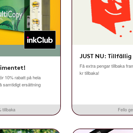
JUST NU: Tillfällig
Få extra pengar tillbaka fra
timentet!
kr tillbaka!
r 10% rabatt på hela
få samtidigt ersättning
 tillbaka
Fello ge