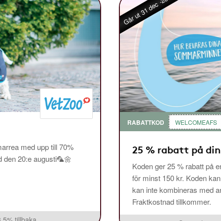
Går ut 31 dec -26
RABATTKOD
WELCOMEAFS
arrea med upp till 70%
25 % rabatt på din
ed den 20:e augusti🦜🌼
Koden ger 25 % rabatt på en
för minst 150 kr. Koden ka
kan inte kombineras med and
Fraktkostnad tillkommer.
3,5% tillbaka