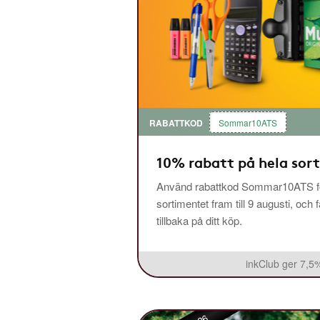
RABATTKOD
Sommar10ATS
10% rabatt på hela sor
Använd rabattkod Sommar10ATS fö
sortimentet fram till 9 augusti, och 
tillbaka på ditt köp.
inkClub ger 7,5%