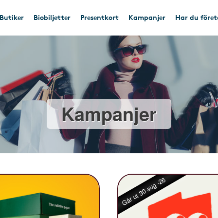
Butiker
Biobiljetter
Presentkort
Kampanjer
Har du före
Kampanjer
Går ut 30 aug -26