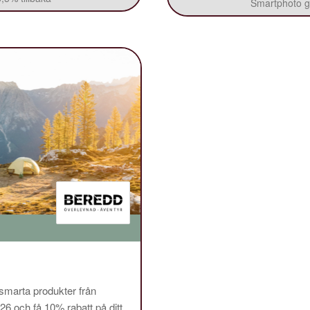
Smartphoto ge
 smarta produkter från
och få 10% rabatt på ditt