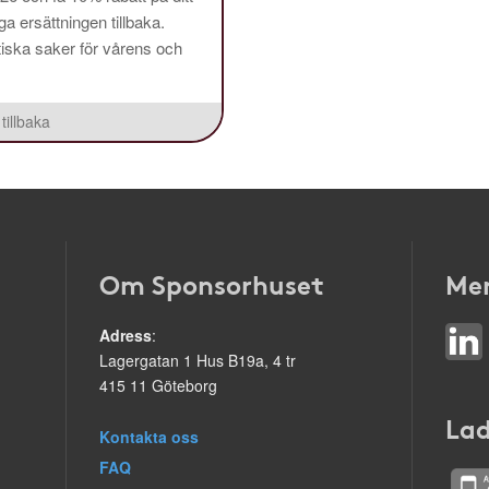
a ersättningen tillbaka.
aktiska saker för vårens och
tillbaka
Om Sponsorhuset
Mer
Adress
:
Lagergatan 1 Hus B19a, 4 tr
415 11 Göteborg
Lad
Kontakta oss
FAQ