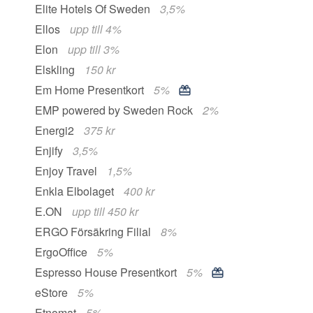
Elite Hotels Of Sweden
3,5%
Ellos
upp till 4%
Elon
upp till 3%
Elskling
150 kr
Em Home Presentkort
5%
EMP powered by Sweden Rock
2%
Energi2
375 kr
Enjify
3,5%
Enjoy Travel
1,5%
Enkla Elbolaget
400 kr
E.ON
upp till 450 kr
ERGO Försäkring Filial
8%
ErgoOffice
5%
Espresso House Presentkort
5%
eStore
5%
Etnomat
5%