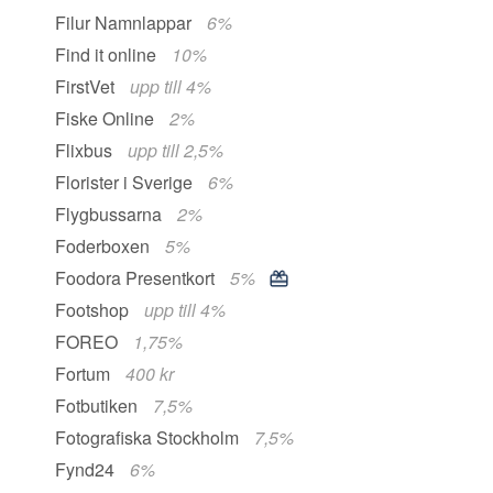
Filur Namnlappar
6%
Find it online
10%
FirstVet
upp till 4%
Fiske Online
2%
Flixbus
upp till 2,5%
Florister i Sverige
6%
Flygbussarna
2%
Foderboxen
5%
Foodora Presentkort
5%
Footshop
upp till 4%
FOREO
1,75%
Fortum
400 kr
Fotbutiken
7,5%
Fotografiska Stockholm
7,5%
Fynd24
6%