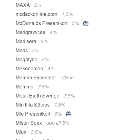
MAXA
2%
mcdackonline.com
1,5%
McDonalds Presentkort
5%
Medgravyr.se
4%
Medisera
5%
Meds
2%
Megafynd
5%
Mekonomen
4%
Memira Eyecenter
125 kr
Memmo
7,5%
Metal Earth Sverige
7,5%
Min lilla Sötnos
7,5%
Mio Presentkort
5%
Mister Spex
upp till 5%
Mjuk
3,5%