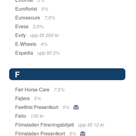
Euroflorist
5%
Eurosecure
7,5%
Evess
3,5%
Evify
upp till 250 kr
E-Wheels
4%
Expedia
upp till 2%
F
Fair Horse Care
7,5%
Fajters
5%
Feetfirst Presentkort
5%
Fello
130 kr
Filmstaden Föreningsbiljett
upp till 10 kr
Filmstaden Presentkort
5%