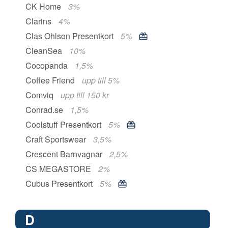
CK Home
3%
Clarins
4%
Clas Ohlson Presentkort
5%
CleanSea
10%
Cocopanda
1,5%
Coffee Friend
upp till 5%
Comviq
upp till 150 kr
Conrad.se
1,5%
Coolstuff Presentkort
5%
Craft Sportswear
3,5%
Crescent Barnvagnar
2,5%
CS MEGASTORE
2%
Cubus Presentkort
5%
D