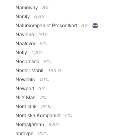
Nameway
8%
Namly
5,5%
Naturkompaniet Presentkort
5%
Naviane
20%
Neatsvor
5%
Nelly
1,5%
Nespresso
6%
Nestor Mobil
150 kr
Newchic
10%
Newport
3%
NLY Man
2%
Nordicink
20 kr
Nordiska Kompaniet
5%
Nordstjärnan
6,5%
nordvpn
20%