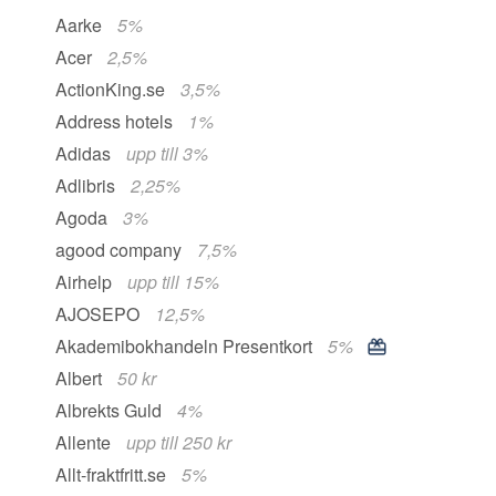
Aarke
5%
Acer
2,5%
ActionKing.se
3,5%
Address hotels
1%
Adidas
upp till 3%
Adlibris
2,25%
Agoda
3%
agood company
7,5%
Airhelp
upp till 15%
AJOSEPO
12,5%
Akademibokhandeln Presentkort
5%
Albert
50 kr
Albrekts Guld
4%
Allente
upp till 250 kr
Allt-fraktfritt.se
5%