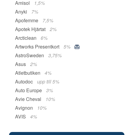
Amisol
1,5%
Anyki
7%
Apofemme
7,5%
Apotek Hjärtat
2%
Arcticlean
6%
Artworks Presentkort
5%
AstroSweden
3,75%
Asus
2%
Atletbutiken
4%
Autodoc
upp till 5%
Auto Europe
3%
Avie Cheval
10%
Avignon
10%
AVIS
4%