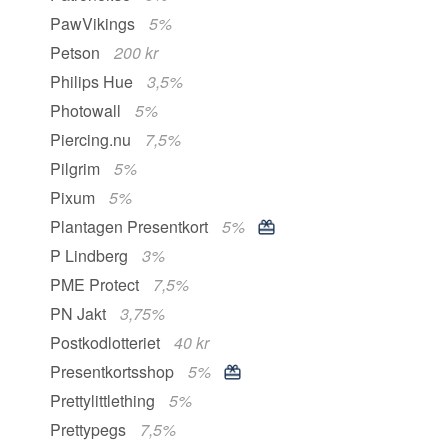
PawVikings
5%
Petson
200 kr
Philips Hue
3,5%
Photowall
5%
Piercing.nu
7,5%
Pilgrim
5%
Pixum
5%
Plantagen Presentkort
5%
P Lindberg
3%
PME Protect
7,5%
PN Jakt
3,75%
Postkodlotteriet
40 kr
Presentkortsshop
5%
Prettylittlething
5%
Prettypegs
7,5%