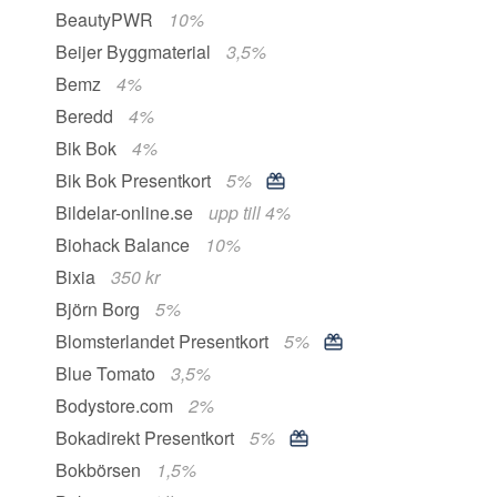
BeautyPWR
10%
Beijer Byggmaterial
3,5%
Bemz
4%
Beredd
4%
Bik Bok
4%
Bik Bok Presentkort
5%
Bildelar-online.se
upp till 4%
Biohack Balance
10%
Bixia
350 kr
Björn Borg
5%
Blomsterlandet Presentkort
5%
Blue Tomato
3,5%
Bodystore.com
2%
Bokadirekt Presentkort
5%
Bokbörsen
1,5%