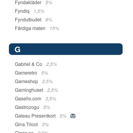
Fyndakläder
5%
Fyndiq
1,5%
Fyndutbudet
6%
Färdiga maten
15%
G
Gabriel & Co
2,5%
Gameretro
5%
Gameshop
2,5%
Gaminghuset
2,5%
Gasello.com
3,5%
Gastrozogu
5%
Gateau Presentkort
5%
Gina Tricot
3%
Ginza.se
2,5%