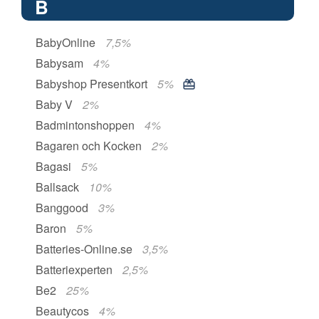
B
BabyOnline
7,5%
Babysam
4%
Babyshop Presentkort
5%
Baby V
2%
Badmintonshoppen
4%
Bagaren och Kocken
2%
Bagasi
5%
Ballsack
10%
Banggood
3%
Baron
5%
Batteries-Online.se
3,5%
Batteriexperten
2,5%
Be2
25%
Beautycos
4%