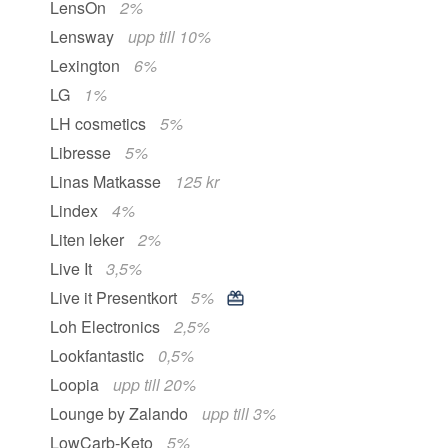
LensOn
2%
Lensway
upp till 10%
Lexington
6%
LG
1%
LH cosmetics
5%
Libresse
5%
Linas Matkasse
125 kr
Lindex
4%
Liten leker
2%
Live It
3,5%
Live it Presentkort
5%
Loh Electronics
2,5%
Lookfantastic
0,5%
Loopia
upp till 20%
Lounge by Zalando
upp till 3%
LowCarb-Keto
5%