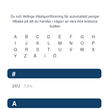
Du och Vellinge Hästsportförening får automatiskt pengar
tillbaka på allt du handlar i någon av våra
604
anslutna
butiker
A
B
C
D
E
F
G
H
I
J
K
L
M
N
O
P
Q
R
S
T
U
V
W
X
Y
Z
Å
Ä
Ö
#
2XU
7,5%
A