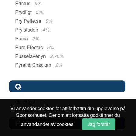
Primus
5%
Prydligt
5%
PrylPelle.se
5%
Prylstaden
4%
Puma
2%
Pure Electric
5%
Pusselavenyn
3,75%
Pyret & Snäckan
2%
Q
Quicktest
7%
Vi använder cookies för att förbättra din upplevelse på
Sponsorhuset. Genom att fortsätta godkänner du
R
användandet av cookies.
Jag förstår