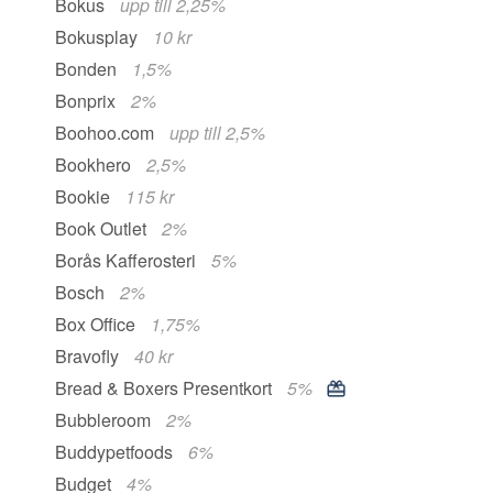
Bokus
upp till 2,25%
Bokusplay
10 kr
Bonden
1,5%
Bonprix
2%
Boohoo.com
upp till 2,5%
Bookhero
2,5%
Bookie
115 kr
Book Outlet
2%
Borås Kafferosteri
5%
Bosch
2%
Box Office
1,75%
Bravofly
40 kr
Bread & Boxers Presentkort
5%
Bubbleroom
2%
Buddypetfoods
6%
Budget
4%