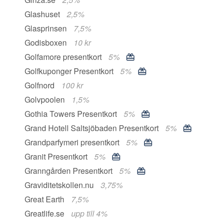
Glashuset
2,5%
Glasprinsen
7,5%
Godisboxen
10 kr
Golfamore presentkort
5%
Golfkuponger Presentkort
5%
Golfnord
100 kr
Golvpoolen
1,5%
Gothia Towers Presentkort
5%
Grand Hotell Saltsjöbaden Presentkort
5%
Grandparfymeri presentkort
5%
Granit Presentkort
5%
Granngården Presentkort
5%
Graviditetskollen.nu
3,75%
Great Earth
7,5%
Greatlife.se
upp till 4%