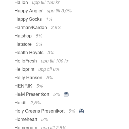
Hallon
upp till 150 kr
Happy Angler
upp till 3,9%
Happy Socks
1%
Harman/Kardon
2,5%
Hatshop
5%
Hatstore
5%
Health Royals
3%
HelloFresh
upp till 100 kr
Helloprint
upp till 6%
Helly Hansen
5%
HENRIK
5%
H&M Presentkort
5%
Holdit
2,5%
Holy Greens Presentkort
5%
Homeheart
5%
Homeroom
upp till 2,5%