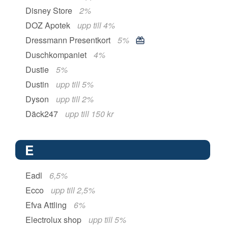
Disney Store
2%
DOZ Apotek
upp till 4%
Dressmann Presentkort
5%
Duschkompaniet
4%
Dustie
5%
Dustin
upp till 5%
Dyson
upp till 2%
Däck247
upp till 150 kr
E
Eadl
6,5%
Ecco
upp till 2,5%
Efva Attling
6%
Electrolux shop
upp till 5%