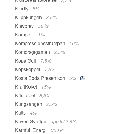
Kindly
5%
Klippkungen
3,5%
Knivbrev
50 kr
Komplett
1%
Kompressionsstrumpan
10%
Kontorsgiganten
2,5%
Kopa Golf
7,5%
Kopskoppel
7,5%
Kosta Boda Presentkort
5%
KraftKöket
15%
Kristorget
8,5%
Kungsängen
2,5%
Kutts
4%
Kuvert Sverige
upp till 3,5%
Kärnfull Energi
300 kr