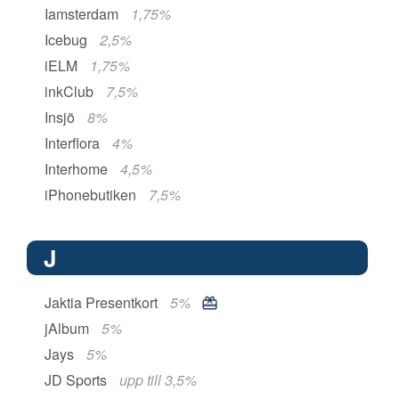
Iamsterdam
1,75%
Icebug
2,5%
iELM
1,75%
inkClub
7,5%
Insjö
8%
Interflora
4%
Interhome
4,5%
iPhonebutiken
7,5%
J
Jaktia Presentkort
5%
jAlbum
5%
Jays
5%
JD Sports
upp till 3,5%