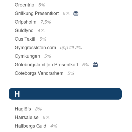
Greentrip
5%
Grillkung Presentkort
5%
Gripsholm
7,5%
Guldfynd
4%
Gus Textil
5%
Gymgrossisten.com
upp till 2%
Gymkungen
5%
Göteborgsfamiljen Presentkort
5%
Göteborgs Vandrarhem
5%
H
Haglöfs
3%
Hairsale.se
5%
Hallbergs Guld
4%