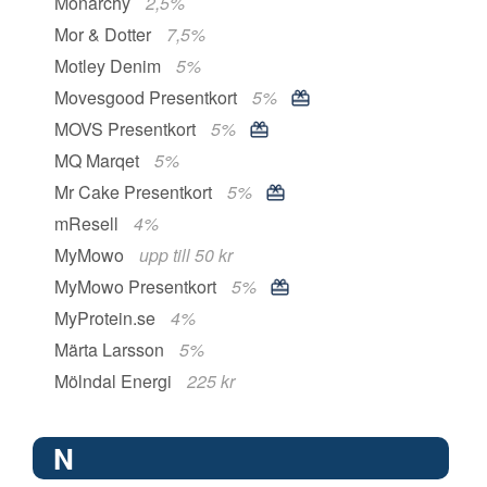
Monarchy
2,5%
Mor & Dotter
7,5%
Motley Denim
5%
Movesgood Presentkort
5%
MOVS Presentkort
5%
MQ Marqet
5%
Mr Cake Presentkort
5%
mResell
4%
MyMowo
upp till 50 kr
MyMowo Presentkort
5%
MyProtein.se
4%
Märta Larsson
5%
Mölndal Energi
225 kr
N