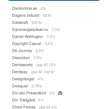
Dackonline.se
2%
Dagens Industri
60 kr
Dalakraft
400 kr
Dammsugarpåsar.nu
7,5%
Daniel Wellington
7,5%
Daynight Casual
3,5%
Db Journey
2,5%
Deevotion
7,5%
Dentaworks
upp till 15%
Dentway
upp till 100 kr
Designtorget
4%
Desigual
3,75%
Din sko Presentkort
5%
Din Trädgård
5%
Direct Ferries
upp till 2%