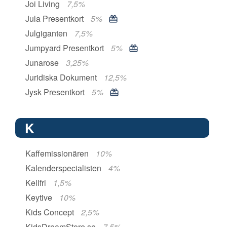
Joi Living
7,5%
Jula Presentkort
5%
Julgiganten
7,5%
Jumpyard Presentkort
5%
Junarose
3,25%
Juridiska Dokument
12,5%
Jysk Presentkort
5%
K
Kaffemissionären
10%
Kalenderspecialisten
4%
Kellfri
1,5%
Keytive
10%
Kids Concept
2,5%
KidsDreamStore.se
7,5%