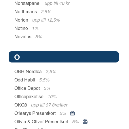
Norstatpanel
upp till 40 kr
Northmans
2,5%
Norton
upp till 12,5%
Notino
1%
Novatus
5%
O
OBH Nordica
2,5%
Odd Habit
5,5%
Office Depot
3%
Officepaket.se
10%
OKQ8
upp till 37 öre/liter
O'learys Presentkort
5%
Olivia & Oliver Presentkort
5%