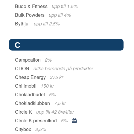
Budo & Fitness
upp till 1,5%
Bulk Powders
upp till 4%
Bythjul
upp till 2,5%
C
Campcation
2%
CDON
olika beroende på produkter
Cheap Energy
375 kr
Chilimobil
150 kr
Chokladbudet
5%
Chokladklubben
7,5 kr
Circle K
upp till 42 öre/liter
Circle K presentkort
5%
Citybox
3,5%