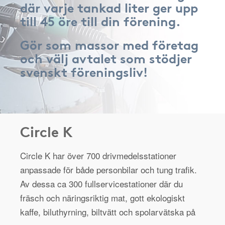
där varje tankad liter ger upp
till 45 öre till din förening.
Gör som massor med företag
och välj avtalet som stödjer
svenskt föreningsliv!
Circle K
Circle K har över 700 drivmedelsstationer
anpassade för både personbilar och tung trafik.
Av dessa ca 300 fullservicestationer där du
fräsch och näringsriktig mat, gott ekologiskt
kaffe, biluthyrning, biltvätt och spolarvätska på