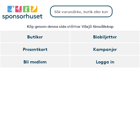
Köp genom denna sida stöttar Växjö Simsällskap
Butiker
Biobiljetter
Handla
Presentkort
Kampanjer
Smart
Bli medlem
Logga in
Glömmer
Lägg
du
till
av
Handla
att
Smart