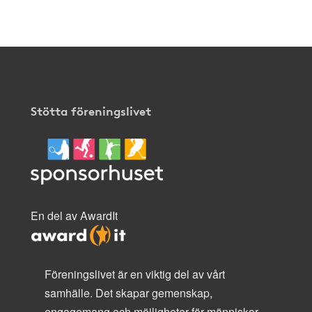
här
.
Stötta föreningslivet
En del av AwardIt
Föreningslivet är en viktig del av vårt
samhälle. Det skapar gemenskap,
engagemang och möjligheter för människor