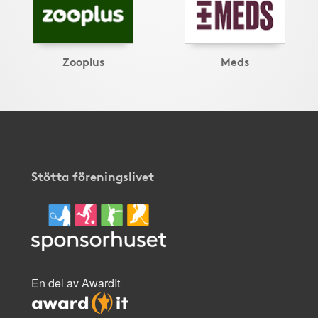
Zooplus
Meds
Stötta föreningslivet
En del av AwardIt