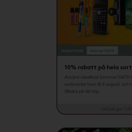
RABATTKOD
Sommar10ATS
10% rabatt på hela sor
Använd rabattkod Sommar10ATS fö
sortimentet fram till 9 augusti, och 
tillbaka på ditt köp.
inkClub ger 7,5%