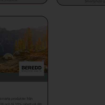
Smartphoto ge
 smarta produkter från
och få 10% rabatt på ditt