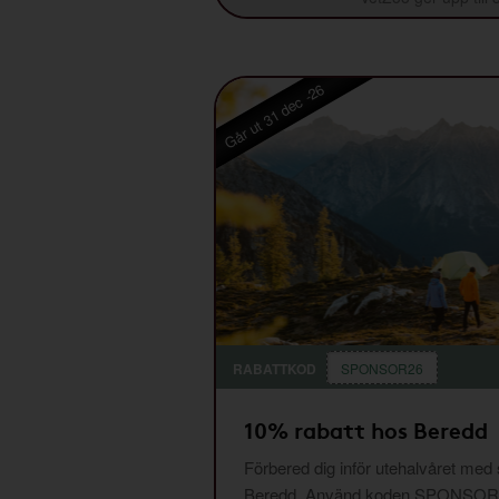
Går ut 31 dec -26
RABATTKOD
SPONSOR26
10% rabatt hos Beredd
Förbered dig inför utehalvåret med
Beredd. Använd koden SPONSOR26 