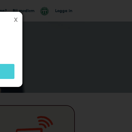
tag?
Bli medlem
Logga in