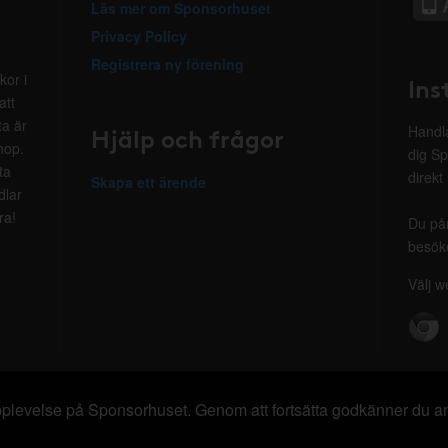
Läs mer om Sponsorhuset
Privacy Policy
Registrera ny förening
kor i
Ins
att
ta är
Hjälp och frågor
Handla
hop.
dig Sp
ta
direkt
Skapa ett ärende
dlar
ra!
Du på
besöke
Välj w
 upplevelse på Sponsorhuset. Genom att fortsätta godkänner du