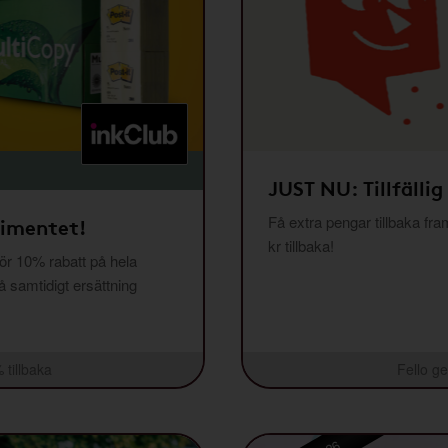
JUST NU: Tillfällig
Få extra pengar tillbaka fra
timentet!
kr tillbaka!
r 10% rabatt på hela
få samtidigt ersättning
 tillbaka
Fello ge