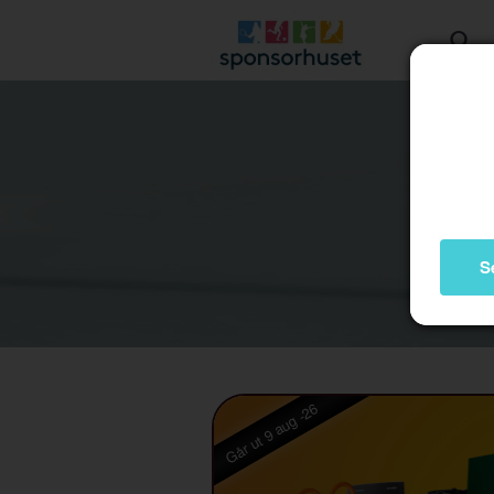
S
Går ut 9 aug -26