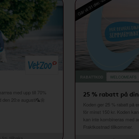
Går ut 31 dec -26
RABATTKOD
WELCOMEAFS
arrea med upp till 70%
25 % rabatt på din
ed den 20:e augusti🦜🌼
Koden ger 25 % rabatt på en
för minst 150 kr. Koden ka
kan inte kombineras med and
Fraktkostnad tillkommer.
3,5% tillbaka