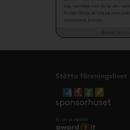
köp, samtidigt som du får den vanlig
Perfekt tillfälle att fylla på med pr
sommarens äventyr.
Beredd ger 4% 
Stötta föreningslivet
En del av AwardIt