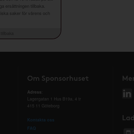
a ersättningen tillbaka.
aktiska saker för vårens och
tillbaka
Om Sponsorhuset
Mer
Adress
:
Lagergatan 1 Hus B19a, 4 tr
415 11 Göteborg
Lad
Kontakta oss
FAQ