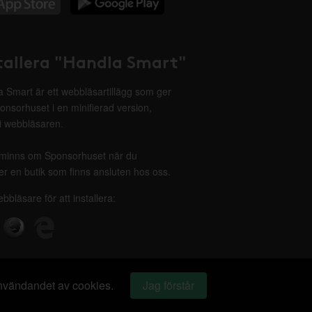
tallera "Handla Smart"
 Smart är ett webbläsartillägg som ger
onsorhuset i en minifierad version,
 i webbläsaren.
minns om Sponsorhuset när du
r en butik som finns ansluten hos oss.
ebbläsare för att installera:
 användandet av cookies.
Jag förstår