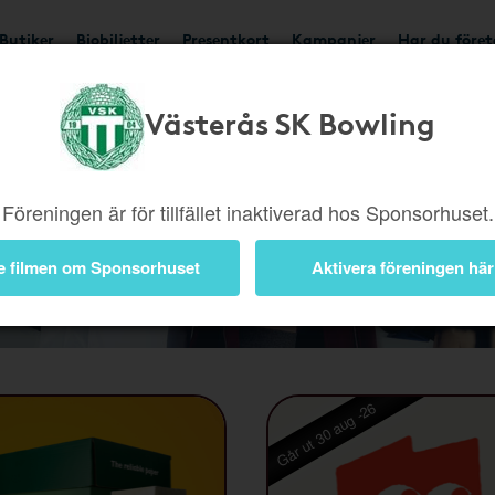
Butiker
Biobiljetter
Presentkort
Kampanjer
Har du före
Västerås SK Bowling
Föreningen är för tillfället inaktiverad hos Sponsorhuset.
Kampanjer
e filmen om Sponsorhuset
Aktivera föreningen här
Går ut 30 aug -26