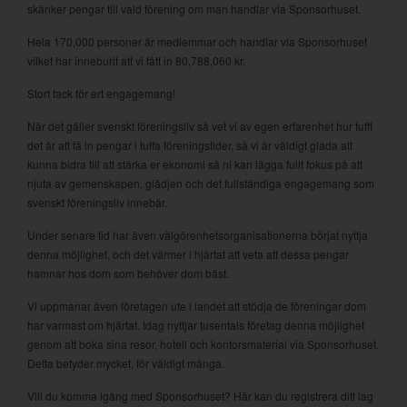
skänker pengar till vald förening om man handlar via Sponsorhuset.
Hela 170,000 personer är medlemmar och handlar via Sponsorhuset
vilket har inneburit att vi fått in 80,788,060 kr.
Stort tack för ert engagemang!
När det gäller svenskt föreningsliv så vet vi av egen erfarenhet hur tufft
det är att få in pengar i tuffa föreningstider, så vi är väldigt glada att
kunna bidra till att stärka er ekonomi så ni kan lägga fullt fokus på att
njuta av gemenskapen, glädjen och det fullständiga engagemang som
svenskt föreningsliv innebär.
Under senare tid har även välgörenhetsorganisationerna börjat nyttja
denna möjlighet, och det värmer i hjärtat att veta att dessa pengar
hamnar hos dom som behöver dom bäst.
Vi uppmanar även företagen ute i landet att stödja de föreningar dom
har varmast om hjärtat. Idag nyttjar tusentals företag denna möjlighet
genom att boka sina resor, hotell och kontorsmaterial via Sponsorhuset.
Detta betyder mycket, för väldigt många.
Vill du komma igång med Sponsorhuset? Här kan du registrera ditt lag