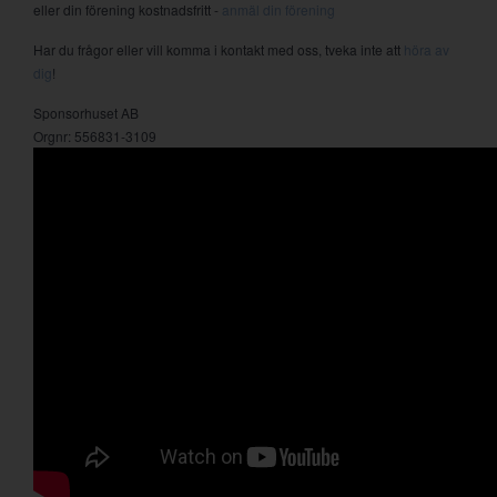
eller din förening kostnadsfritt -
anmäl din förening
Har du frågor eller vill komma i kontakt med oss, tveka inte att
höra av
dig
!
Sponsorhuset AB
Orgnr: 556831-3109