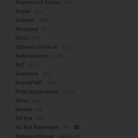
Bagaren och Kocken
2%
Bagasi
5%
Ballsack
10%
Banggood
3%
Baron
5%
Batteries-Online.se
3,5%
Batteriexperten
2,5%
Be2
25%
Beautycos
4%
BeautyPWR
10%
Beijer Byggmaterial
3,5%
Bemz
4%
Beredd
4%
Bik Bok
4%
Bik Bok Presentkort
5%
Bildelar-online.se
upp till 4%