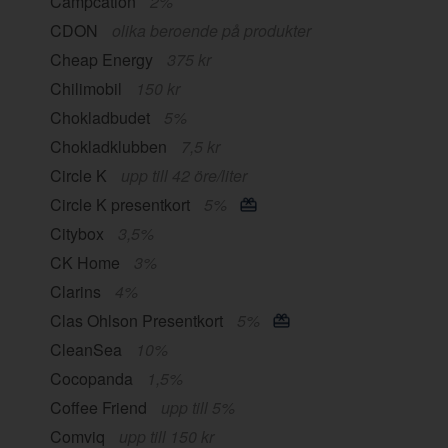
Campcation
2%
CDON
olika beroende på produkter
Cheap Energy
375 kr
Chilimobil
150 kr
Chokladbudet
5%
Chokladklubben
7,5 kr
Circle K
upp till 42 öre/liter
Circle K presentkort
5%
Citybox
3,5%
CK Home
3%
Clarins
4%
Clas Ohlson Presentkort
5%
CleanSea
10%
Cocopanda
1,5%
Coffee Friend
upp till 5%
Comviq
upp till 150 kr