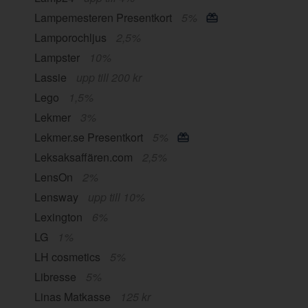
Lampemesteren Presentkort
5%
Lamporochljus
2,5%
Lampster
10%
Lassie
upp till 200 kr
Lego
1,5%
Lekmer
3%
Lekmer.se Presentkort
5%
Leksaksaffären.com
2,5%
LensOn
2%
Lensway
upp till 10%
Lexington
6%
LG
1%
LH cosmetics
5%
Libresse
5%
Linas Matkasse
125 kr