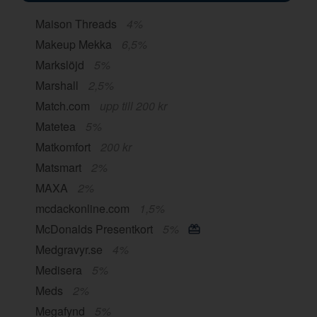
Maison Threads
4%
Makeup Mekka
6,5%
Markslöjd
5%
Marshall
2,5%
Match.com
upp till 200 kr
Matetea
5%
Matkomfort
200 kr
Matsmart
2%
MAXA
2%
mcdackonline.com
1,5%
McDonalds Presentkort
5%
Medgravyr.se
4%
Medisera
5%
Meds
2%
Megafynd
5%