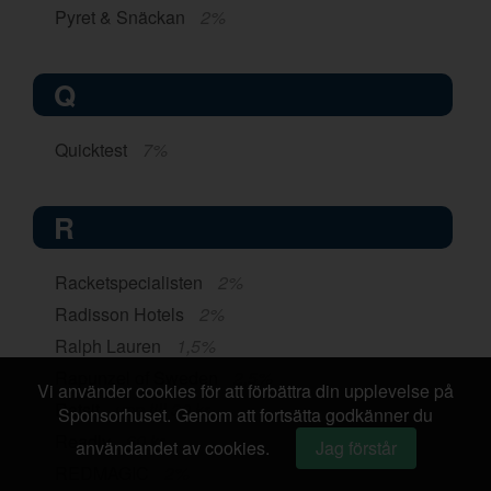
Pyret & Snäckan
2%
Q
Quicktest
7%
R
Racketspecialisten
2%
Radisson Hotels
2%
Ralph Lauren
1,5%
Rapunzel of Sweden
2,5%
Vi använder cookies för att förbättra din upplevelse på
Ratsit
upp till 30 kr
Sponsorhuset. Genom att fortsätta godkänner du
Readly
60 kr
användandet av cookies.
Jag förstår
REDMAGIC
2%