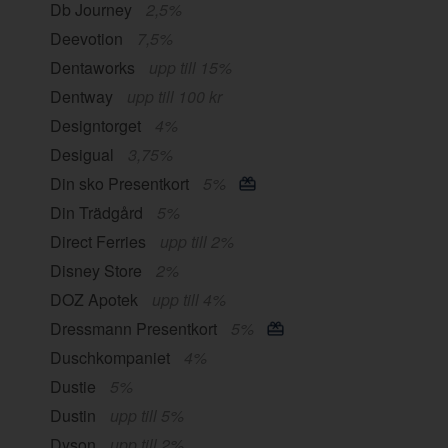
Db Journey
2,5%
Deevotion
7,5%
Dentaworks
upp till 15%
Dentway
upp till 100 kr
Designtorget
4%
Desigual
3,75%
Din sko Presentkort
5%
Din Trädgård
5%
Direct Ferries
upp till 2%
Disney Store
2%
DOZ Apotek
upp till 4%
Dressmann Presentkort
5%
Duschkompaniet
4%
Dustie
5%
Dustin
upp till 5%
Dyson
upp till 2%