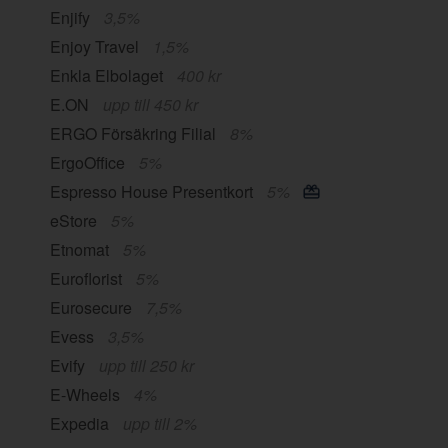
Enjify
3,5%
Enjoy Travel
1,5%
Enkla Elbolaget
400 kr
E.ON
upp till 450 kr
ERGO Försäkring Filial
8%
ErgoOffice
5%
Espresso House Presentkort
5%
eStore
5%
Etnomat
5%
Euroflorist
5%
Eurosecure
7,5%
Evess
3,5%
Evify
upp till 250 kr
E-Wheels
4%
Expedia
upp till 2%