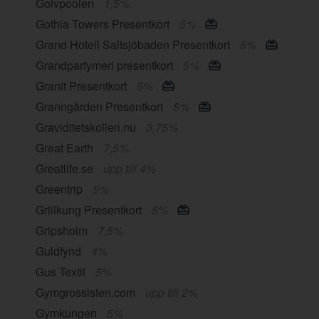
Golvpoolen
1,5%
Gothia Towers Presentkort
5%
Grand Hotell Saltsjöbaden Presentkort
5%
Grandparfymeri presentkort
5%
Granit Presentkort
5%
Granngården Presentkort
5%
Graviditetskollen.nu
3,75%
Great Earth
7,5%
Greatlife.se
upp till 4%
Greentrip
5%
Grillkung Presentkort
5%
Gripsholm
7,5%
Guldfynd
4%
Gus Textil
5%
Gymgrossisten.com
upp till 2%
Gymkungen
5%