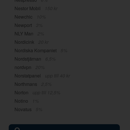
Nestor Mobil
150 kr
Newchic
10%
Newport
3%
NLY Man
2%
Nordicink
20 kr
Nordiska Kompaniet
5%
Nordstjärnan
6,5%
nordvpn
20%
Norstatpanel
upp till 40 kr
Northmans
2,5%
Norton
upp till 12,5%
Notino
1%
Novatus
5%
O