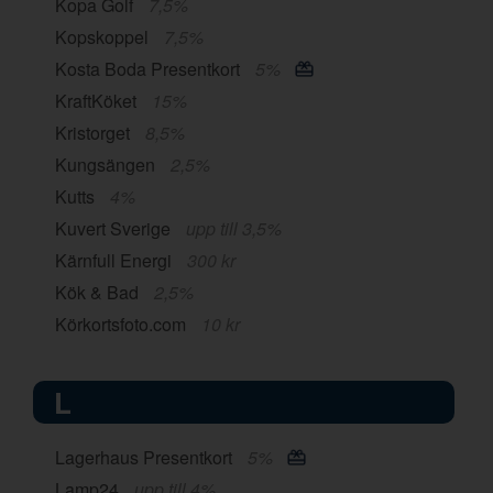
Kopa Golf
7,5%
Kopskoppel
7,5%
Kosta Boda Presentkort
5%
KraftKöket
15%
Kristorget
8,5%
Kungsängen
2,5%
Kutts
4%
Kuvert Sverige
upp till 3,5%
Kärnfull Energi
300 kr
Kök & Bad
2,5%
Körkortsfoto.com
10 kr
L
Lagerhaus Presentkort
5%
Lamp24
upp till 4%