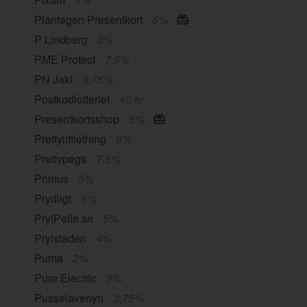
Plantagen Presentkort
5%
P Lindberg
3%
PME Protect
7,5%
PN Jakt
3,75%
Postkodlotteriet
40 kr
Presentkortsshop
5%
Prettylittlething
5%
Prettypegs
7,5%
Primus
5%
Prydligt
5%
PrylPelle.se
5%
Prylstaden
4%
Puma
2%
Pure Electric
5%
Pusselavenyn
3,75%