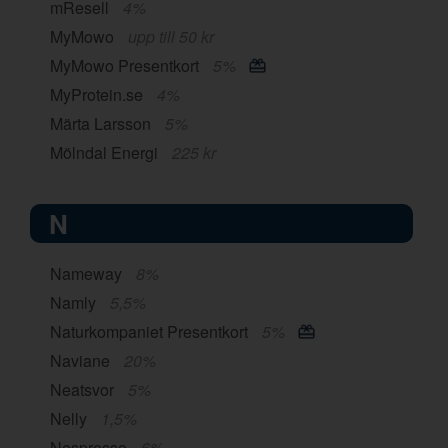
mResell
4%
MyMowo
upp till 50 kr
MyMowo Presentkort
5%
MyProtein.se
4%
Märta Larsson
5%
Mölndal Energi
225 kr
N
Nameway
8%
Namly
5,5%
Naturkompaniet Presentkort
5%
Naviane
20%
Neatsvor
5%
Nelly
1,5%
Nespresso
6%