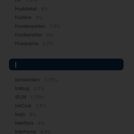
Hudoteket
4%
Hulténs
3%
Hundexperten
7,5%
Hunkemöller
5%
Husqvarna
2,5%
I
Iamsterdam
1,75%
Icebug
2,5%
iELM
1,75%
inkClub
7,5%
Insjö
8%
Interflora
4%
Interhome
4,5%