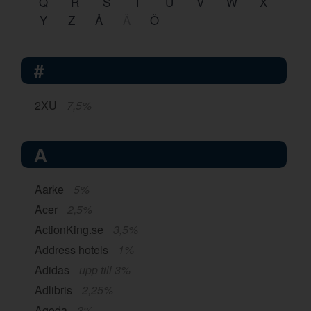
Q
R
S
T
U
V
W
X
Y
Z
Å
Ä
Ö
#
2XU
7,5%
A
Aarke
5%
Acer
2,5%
ActionKing.se
3,5%
Address hotels
1%
Adidas
upp till 3%
Adlibris
2,25%
Agoda
3%