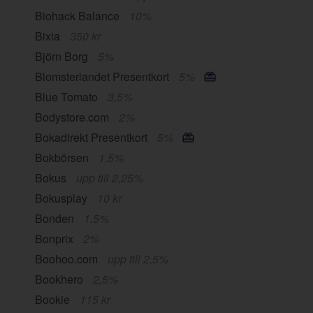
Biohack Balance
10%
Bixia
350 kr
Björn Borg
5%
Blomsterlandet Presentkort
5%
Blue Tomato
3,5%
Bodystore.com
2%
Bokadirekt Presentkort
5%
Bokbörsen
1,5%
Bokus
upp till 2,25%
Bokusplay
10 kr
Bonden
1,5%
Bonprix
2%
Boohoo.com
upp till 2,5%
Bookhero
2,5%
Bookie
115 kr