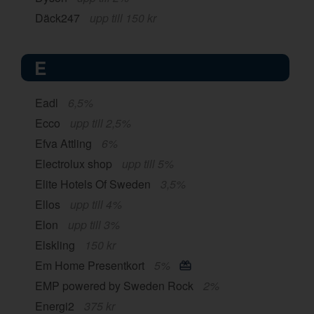
Däck247
upp till 150 kr
E
Eadl
6,5%
Ecco
upp till 2,5%
Efva Attling
6%
Electrolux shop
upp till 5%
Elite Hotels Of Sweden
3,5%
Ellos
upp till 4%
Elon
upp till 3%
Elskling
150 kr
Em Home Presentkort
5%
EMP powered by Sweden Rock
2%
Energi2
375 kr