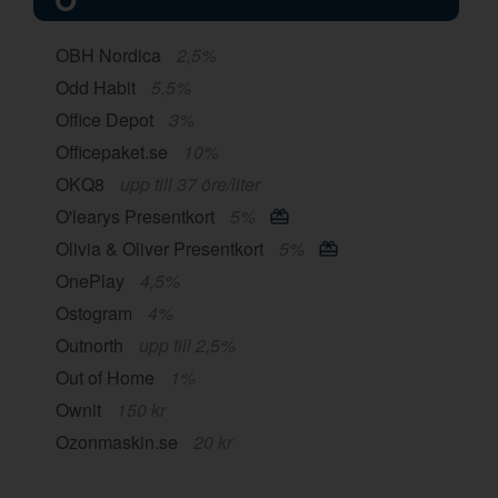
OBH Nordica
2,5%
Odd Habit
5,5%
Office Depot
3%
Officepaket.se
10%
OKQ8
upp till 37 öre/liter
O'learys Presentkort
5%
Olivia & Oliver Presentkort
5%
OnePlay
4,5%
Ostogram
4%
Outnorth
upp till 2,5%
Out of Home
1%
Ownit
150 kr
Ozonmaskin.se
20 kr