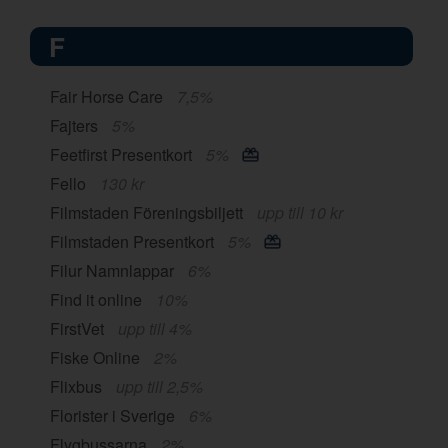
F
Fair Horse Care
7,5%
Fajters
5%
Feetfirst Presentkort
5%
Fello
130 kr
Filmstaden Föreningsbiljett
upp till 10 kr
Filmstaden Presentkort
5%
Filur Namnlappar
6%
Find it online
10%
FirstVet
upp till 4%
Fiske Online
2%
Flixbus
upp till 2,5%
Florister i Sverige
6%
Flygbussarna
2%