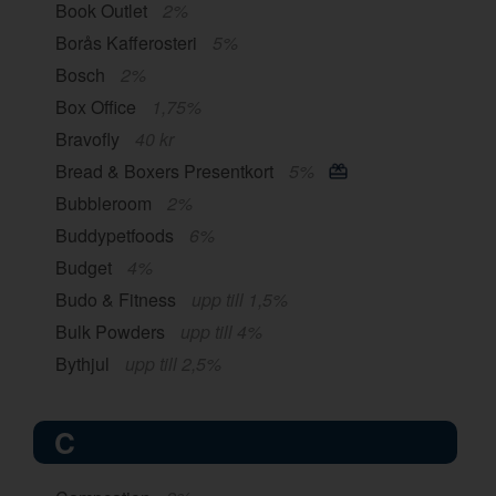
Book Outlet
2%
Borås Kafferosteri
5%
Bosch
2%
Box Office
1,75%
Bravofly
40 kr
Bread & Boxers Presentkort
5%
Bubbleroom
2%
Buddypetfoods
6%
Budget
4%
Budo & Fitness
upp till 1,5%
Bulk Powders
upp till 4%
Bythjul
upp till 2,5%
C