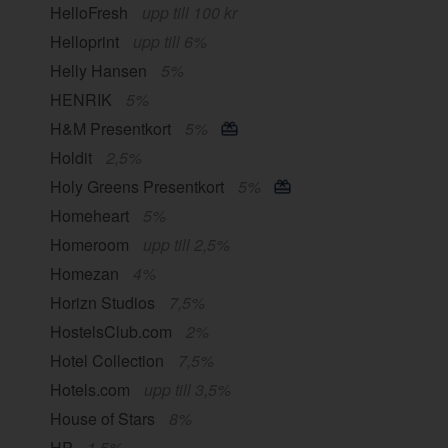
HelloFresh
upp till 100 kr
Helloprint
upp till 6%
Helly Hansen
5%
HENRIK
5%
H&M Presentkort
5%
Holdit
2,5%
Holy Greens Presentkort
5%
Homeheart
5%
Homeroom
upp till 2,5%
Homezan
4%
Horizn Studios
7,5%
HostelsClub.com
2%
Hotel Collection
7,5%
Hotels.com
upp till 3,5%
House of Stars
8%
HP
1,5%