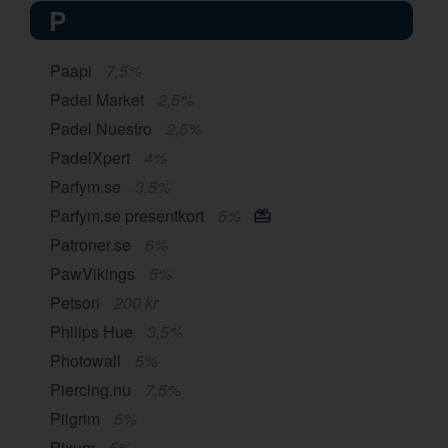
P
Paapi
7,5%
Padel Market
2,5%
Padel Nuestro
2,5%
PadelXpert
4%
Parfym.se
3,5%
Parfym.se presentkort
5%
Patroner.se
6%
PawVikings
5%
Petson
200 kr
Philips Hue
3,5%
Photowall
5%
Piercing.nu
7,5%
Pilgrim
5%
Pixum
5%