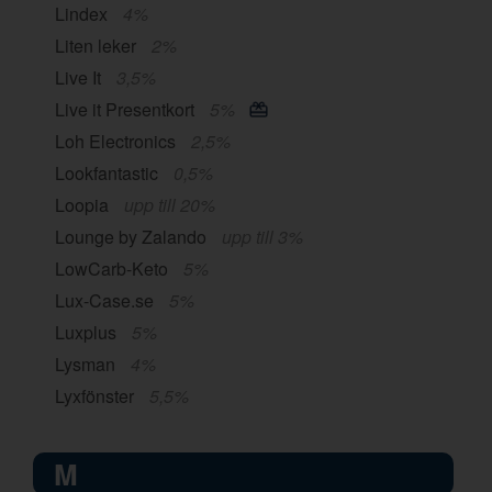
Lindex
4%
Liten leker
2%
Live It
3,5%
Live it Presentkort
5%
Loh Electronics
2,5%
Lookfantastic
0,5%
Loopia
upp till 20%
Lounge by Zalando
upp till 3%
LowCarb-Keto
5%
Lux-Case.se
5%
Luxplus
5%
Lysman
4%
Lyxfönster
5,5%
M