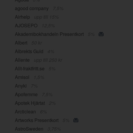
agood company
7,5%
Airhelp
upp till 15%
AJOSEPO
12,5%
Akademibokhandeln Presentkort
5%
Albert
50 kr
Albrekts Guld
4%
Allente
upp till 250 kr
Allt-fraktfritt.se
5%
Amisol
1,5%
Anyki
7%
Apofemme
7,5%
Apotek Hjärtat
2%
Arcticlean
6%
Artworks Presentkort
5%
AstroSweden
3,75%