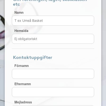
etc
Namn
Hemsida
Kontaktuppgifter
Förnamn
Efternamn
Mejladress