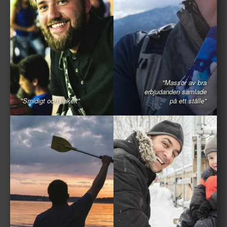
"Massor av bra
erbjudanden samlade
"Smidigt och enkelt"
på ett ställe"