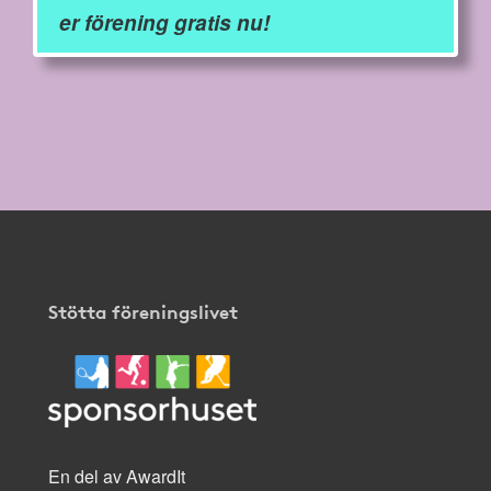
er förening gratis nu!
Stötta föreningslivet
En del av AwardIt