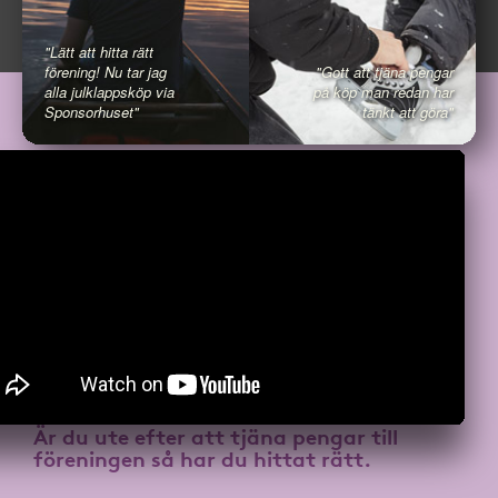
"Lätt att hitta rätt
förening! Nu tar jag
"Gott att tjäna pengar
alla julklappsköp via
på köp man redan har
Sponsorhuset"
tänkt att göra"
Är du ute efter att
tjäna pengar till
föreningen
så har du hittat rätt.