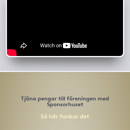
Tjäna pengar till föreningen med
Sponsorhuset
Så här funkar det