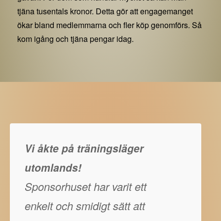
tjäna tusentals kronor. Detta gör att engagemanget
ökar bland medlemmarna och fler köp genomförs. Så
kom igång och tjäna pengar idag.
Vi åkte på träningsläger
utomlands!
Sponsorhuset har varit ett
enkelt och smidigt sätt att