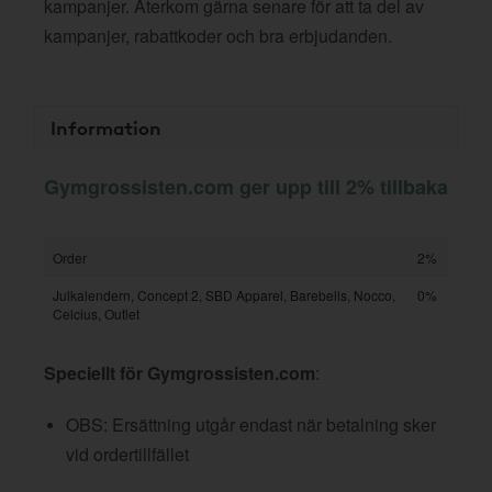
kampanjer. Återkom gärna senare för att ta del av
kampanjer, rabattkoder och bra erbjudanden.
Information
Gymgrossisten.com ger upp till 2% tillbaka
Order
2%
Julkalendern, Concept 2, SBD Apparel, Barebells, Nocco,
0%
Celcius, Outlet
Speciellt för Gymgrossisten.com
:
OBS: Ersättning utgår endast när betalning sker
vid ordertillfället