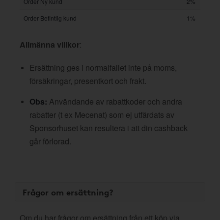
Order Ny kund
2%
Order Befintlig kund
1%
Allmänna villkor
:
Ersättning ges i normalfallet inte på moms,
försäkringar, presentkort och frakt.
Obs:
Användande av rabattkoder och andra
rabatter (t ex Mecenat) som ej utfärdats av
Sponsorhuset kan resultera i att din cashback
går förlorad.
Frågor om ersättning?
Om du har frågor om ersättning från ett köp via