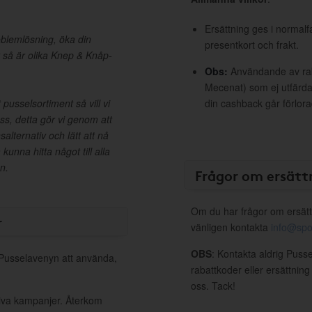
Ersättning ges i normalf
oblemlösning, öka din
presentkort och frakt.
t så är olika Knep & Knåp-
Obs:
Användande av raba
Mecenat) som ej utfärdat
 pusselsortiment så vill vi
din cashback går förlora
oss, detta gör vi genom att
alternativ och lätt att nå
kunna hitta något till alla
n.
Frågor om ersätt
Om du har frågor om ersätt
r
vänligen kontakta
info@spo
OBS
: Kontakta aldrig Puss
l Pusselavenyn att använda,
rabattkoder eller ersättnin
oss. Tack!
tiva kampanjer. Återkom