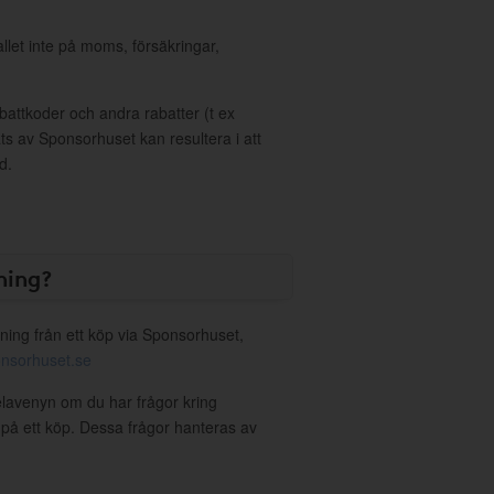
allet inte på moms, försäkringar,
ttkoder och andra rabatter (t ex
s av Sponsorhuset kan resultera i att
d.
ning?
ning från ett köp via Sponsorhuset,
nsorhuset.se
elavenyn om du har frågor kring
g på ett köp. Dessa frågor hanteras av