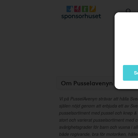
S
Om Pusselavenyn
Vi på PusselAvenyn strävar att hålla Sver
själen nöjd genom att erbjuda ett av Sve
pusselsortiment med pussel och knep & K
stort och varierat pusselsortiment med ol
svårighetsgrader för barn och vuxna i all
både rogivande, bra för motoriken, håller