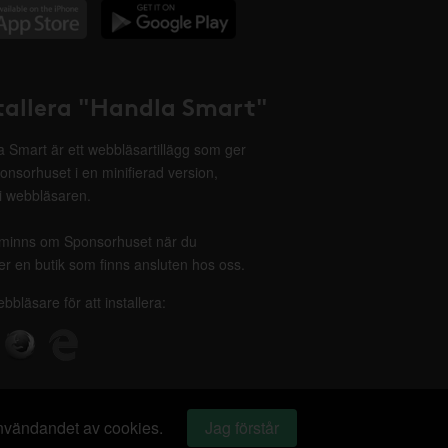
tallera "Handla Smart"
 Smart är ett webbläsartillägg som ger
onsorhuset i en minifierad version,
 i webbläsaren.
minns om Sponsorhuset när du
r en butik som finns ansluten hos oss.
ebbläsare för att installera:
 användandet av cookies.
Jag förstår