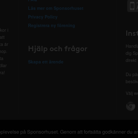
Läs mer om Sponsorhuset
Privacy Policy
Registrera ny förening
kor i
Ins
att
ta är
Hjälp och frågor
Handla
hop.
dig Sp
ta
direkt
Skapa ett ärende
dlar
ra!
Du på
besöke
Välj w
 upplevelse på Sponsorhuset. Genom att fortsätta godkänner du