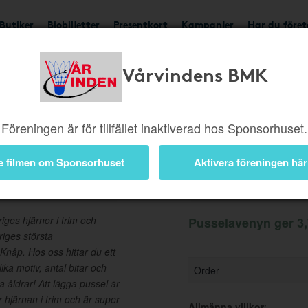
Butiker
Biobiljetter
Presentkort
Kampanjer
Har du före
Vårvindens BMK
Ger 3,75%
Besök buti
Föreningen är för tillfället inaktiverad hos Sponsorhuset.
e filmen om Sponsorhuset
Aktivera föreningen här
Information
iges hjärnor i trim och
Pusselavenyn ger 3,
riges största
nåp. Hos oss hittar du ett
ika motiv, antal bitar och
Order
a åldrar! Att lägga pussel är
 hjärnan i trim och är super
Allmänna villkor
: