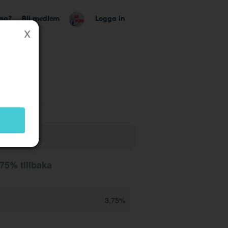
tag?
Bli medlem
Logga in
k
75% tillbaka
3,75%