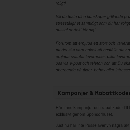
roligt!
Vill du testa dina kunskaper gällande pr
stresstålighet samtidigt som du har rolig
pussel perfekt för dig!
Förutom att erbjuda ett stort och varierat
att det ska vara enkelt att beställa utav 
erbjuda snabba leveranser, olika leverans
oss via e-post och telefon och att Du ska 
oberoende på ålder, behov eller intresse
Kampanjer & Rabattkode
Här finns kampanjer och rabattkoder til
exklusivt genom Sponsorhuset.
Just nu har inte Pusselavenyn några ak