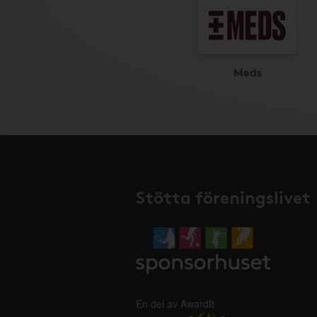
Meds
Stötta föreningslivet
En del av AwardIt