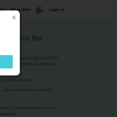
tag?
Bli medlem
Logga in
du Admin för
 BMK
medlem, lagledare eller kanslist för
. I annat fall behöver du styrelsens
m
på Sponsorhuset.
dea
där du meddelar att du vill bli
namn, ditt telefonnummer och den
gistrerat.