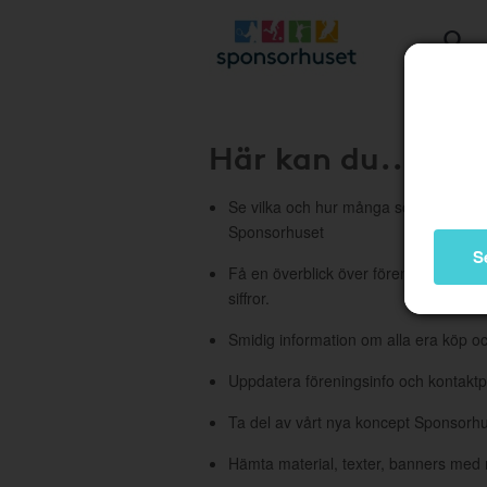
Här kan du...
Se vilka och hur många som har börj
Sponsorhuset
S
Få en överblick över föreningens stati
siffror.
Smidig information om alla era köp oc
Uppdatera föreningsinfo och kontakt
Ta del av vårt nya koncept Sponsorh
Hämta material, texter, banners med