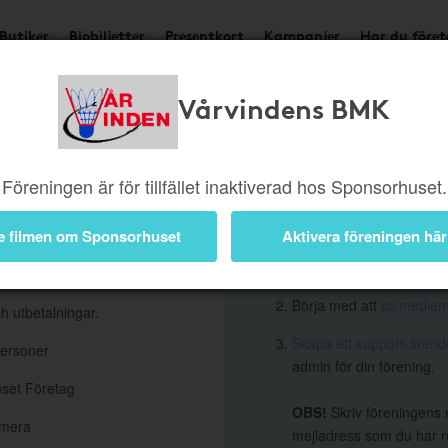
Butiker
Biobiljetter
Presentkort
Kampanjer
Har du före
Vårvindens BMK
Så här blir 
Vårvindens
Föreningen är för tillfället inaktiverad hos Sponsorhuset.
at använda
Du behöver vara styrelse
e filmen om Sponsorhuset
Aktivera föreningen här
att få vara Administratör
stik i form av grafer och
godkännande.
Börja med att
bli medle
h utbetalningar.
Skapa ett support-ären
personer
admin för din förening.
uset Företag
OBS!
Skriv föreningens 
 mera
mejladress som du har re