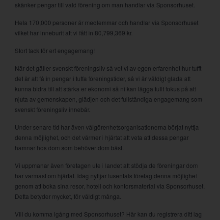
skänker pengar till vald förening om man handlar via Sponsorhuset.
Hela 170,000 personer är medlemmar och handlar via Sponsorhuset
vilket har inneburit att vi fått in 80,799,369 kr.
Stort tack för ert engagemang!
När det gäller svenskt föreningsliv så vet vi av egen erfarenhet hur tufft
det är att få in pengar i tuffa föreningstider, så vi är väldigt glada att
kunna bidra till att stärka er ekonomi så ni kan lägga fullt fokus på att
njuta av gemenskapen, glädjen och det fullständiga engagemang som
svenskt föreningsliv innebär.
Under senare tid har även välgörenhetsorganisationerna börjat nyttja
denna möjlighet, och det värmer i hjärtat att veta att dessa pengar
hamnar hos dom som behöver dom bäst.
Vi uppmanar även företagen ute i landet att stödja de föreningar dom
har varmast om hjärtat. Idag nyttjar tusentals företag denna möjlighet
genom att boka sina resor, hotell och kontorsmaterial via Sponsorhuset.
Detta betyder mycket, för väldigt många.
Vill du komma igång med Sponsorhuset? Här kan du registrera ditt lag