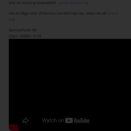
eller din förening kostnadsfritt -
anmäl din förening
Har du frågor eller vill komma i kontakt med oss, tveka inte att
höra av
dig
!
Sponsorhuset AB
Orgnr: 556831-3109