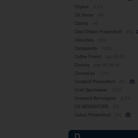
Citybox
3,5%
CK Home
3%
Clarins
4%
Clas Ohlson Presentkort
5%
CleanSea
10%
Cocopanda
1,5%
Coffee Friend
upp till 5%
Comviq
upp till 150 kr
Conrad.se
1,5%
Coolstuff Presentkort
5%
Craft Sportswear
3,5%
Crescent Barnvagnar
2,5%
CS MEGASTORE
2%
Cubus Presentkort
5%
D