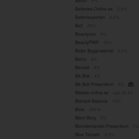
Baron
5%
Batteries-Online.se
3,5%
Batteriexperten
2,5%
Be2
25%
Beautycos
4%
BeautyPWR
10%
Beijer Byggmaterial
3,5%
Bemz
4%
Beredd
4%
Bik Bok
4%
Bik Bok Presentkort
5%
Bildelar-online.se
upp till 4%
Biohack Balance
10%
Bixia
350 kr
Björn Borg
5%
Blomsterlandet Presentkort
5%
Blue Tomato
3,5%