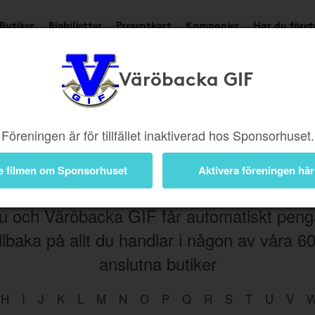
Butiker
Biobiljetter
Presentkort
Kampanjer
Har du före
Väröbacka GIF
Böcker
Elektronik
Hem
Kläder
Hotell & Reso
Film
Trädgård
Skor
Musik
Accessoarer
Föreningen är för tillfället inaktiverad hos Sponsorhuset.
e filmen om Sponsorhuset
Aktivera föreningen här
u och Väröbacka GIF får automatiskt peng
illbaka på allt du handlar i någon av våra
6
anslutna butiker
H
I
J
K
L
M
N
O
P
Q
R
S
T
U
V