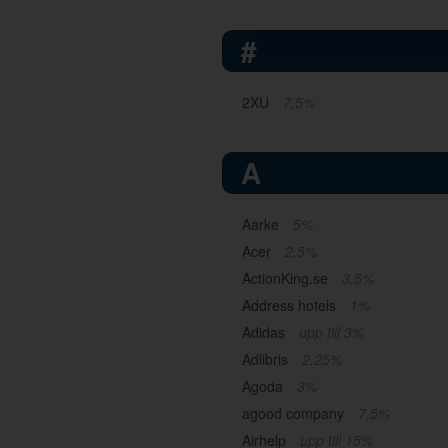
#
2XU
7,5%
A
Aarke
5%
Acer
2,5%
ActionKing.se
3,5%
Address hotels
1%
Adidas
upp till 3%
Adlibris
2,25%
Agoda
3%
agood company
7,5%
Airhelp
upp till 15%