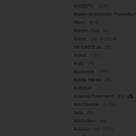
AJOSEPO
12,5%
Akademibokhandeln Presentkor
Albert
50 kr
Albrekts Guld
4%
Allente
upp till 250 kr
Allt-fraktfritt.se
5%
Amisol
1,5%
Anyki
7%
Apofemme
7,5%
Apotek Hjärtat
2%
Arcticlean
6%
Artworks Presentkort
5%
AstroSweden
3,75%
Asus
2%
Atletbutiken
4%
Autodoc
upp till 5%