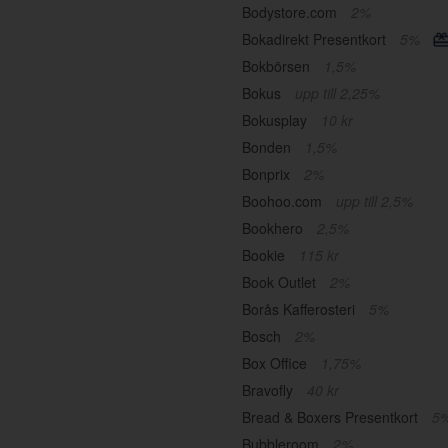
Bodystore.com
2%
Bokadirekt Presentkort
5%
Bokbörsen
1,5%
Bokus
upp till 2,25%
Bokusplay
10 kr
Bonden
1,5%
Bonprix
2%
Boohoo.com
upp till 2,5%
Bookhero
2,5%
Bookie
115 kr
Book Outlet
2%
Borås Kafferosteri
5%
Bosch
2%
Box Office
1,75%
Bravofly
40 kr
Bread & Boxers Presentkort
5
Bubbleroom
2%