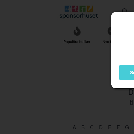
Populära butiker
Nya butiker
S
D
t
A
B
C
D
E
F
G