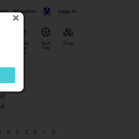
tag?
Bli medlem
Logga in
r
Skönhet
Sport
Övrigt
Hälsa
Fritid
Optik
ar
04
W
X
Y
Z
Å
Ä
Ö