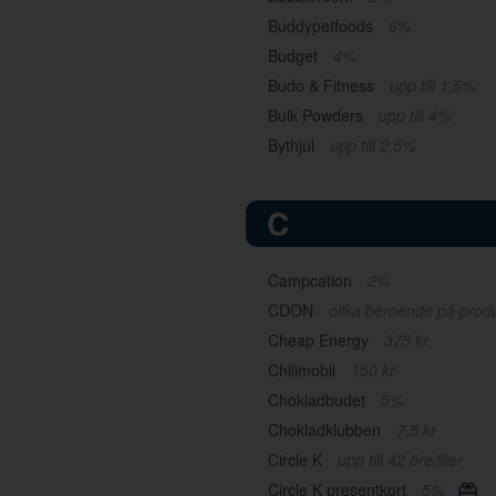
Buddypetfoods
6%
Budget
4%
Budo & Fitness
upp till 1,5%
Bulk Powders
upp till 4%
Bythjul
upp till 2,5%
C
Campcation
2%
CDON
olika beroende på prod
Cheap Energy
375 kr
Chilimobil
150 kr
Chokladbudet
5%
Chokladklubben
7,5 kr
Circle K
upp till 42 öre/liter
Circle K presentkort
5%