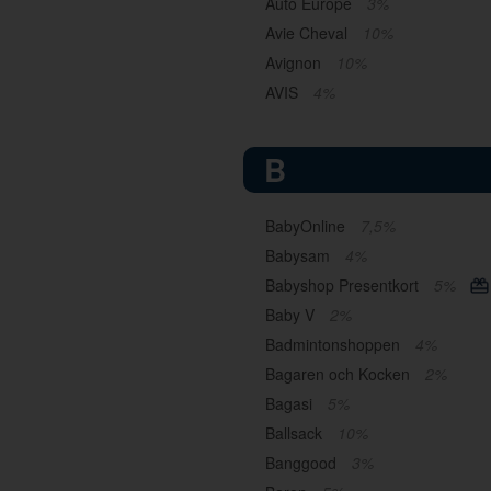
Auto Europe
3%
Avie Cheval
10%
Avignon
10%
AVIS
4%
B
BabyOnline
7,5%
Babysam
4%
Babyshop Presentkort
5%
Baby V
2%
Badmintonshoppen
4%
Bagaren och Kocken
2%
Bagasi
5%
Ballsack
10%
Banggood
3%