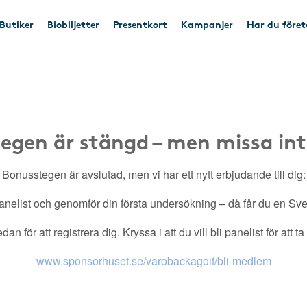
Butiker
Biobiljetter
Presentkort
Kampanjer
Har du före
egen är stängd – men missa int
Bonusstegen är avslutad, men vi har ett nytt erbjudande till dig:
nelist och genomför din första undersökning – då får du en Sveri
an för att registrera dig. Kryssa i att du vill bli panelist för att t
www.sponsorhuset.se/varobackagoif/bli-medlem