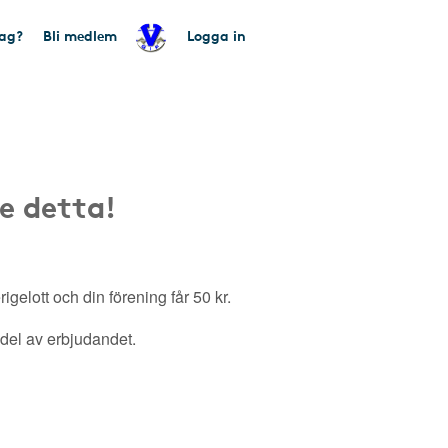
tag?
Bli medlem
Logga in
e detta!
gelott och din förening får 50 kr.
a del av erbjudandet.