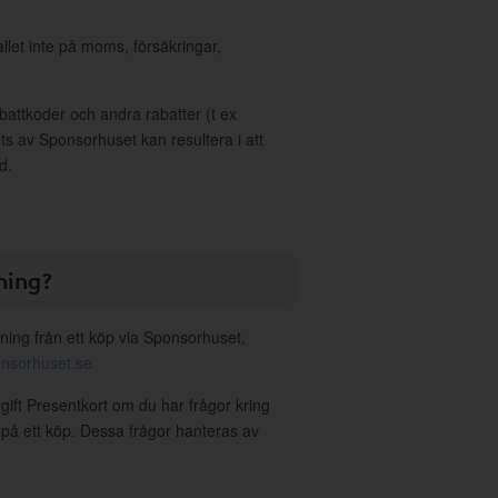
allet inte på moms, försäkringar,
ttkoder och andra rabatter (t ex
s av Sponsorhuset kan resultera i att
d.
ning?
ning från ett köp via Sponsorhuset,
nsorhuset.se
gift Presentkort om du har frågor kring
g på ett köp. Dessa frågor hanteras av