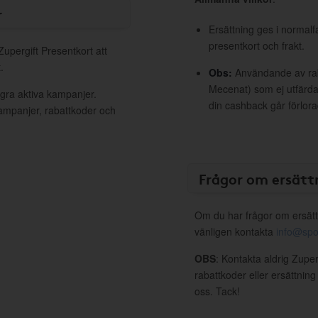
r
Ersättning ges i normalf
presentkort och frakt.
Zupergift Presentkort att
.
Obs:
Användande av raba
Mecenat) som ej utfärdat
ågra aktiva kampanjer.
din cashback går förlora
kampanjer, rabattkoder och
Frågor om ersätt
Om du har frågor om ersätt
vänligen kontakta
info@spo
OBS
: Kontakta aldrig Zuper
rabattkoder eller ersättnin
oss. Tack!