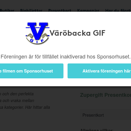
Butiker
Biobiljetter
Presentkort
Kampanjer
Har du före
Väröbacka GIF
Ger 5%
Besök butik
Föreningen är för tillfället inaktiverad hos Sponsorhuset.
e filmen om Sponsorhuset
Aktivera föreningen här
t
Information
len och den perfekta
Zupergift Presentkor
a och vraka mellan
kategorier. Här hittar alla
Presentkort
Allmänna villkor
: