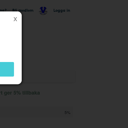
tag?
Bli medlem
Logga in
t ger 5% tillbaka
5%