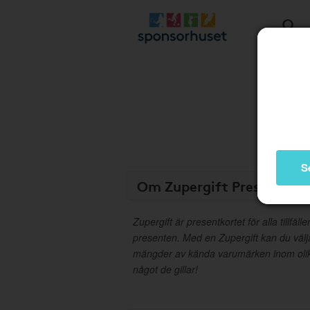
S
Om Zupergift Presentkor
Zupergift är presentkortet för alla tillfäl
presenten. Med en Zupergift kan du välj
mängder av kända varumärken inom olika 
något de gillar!