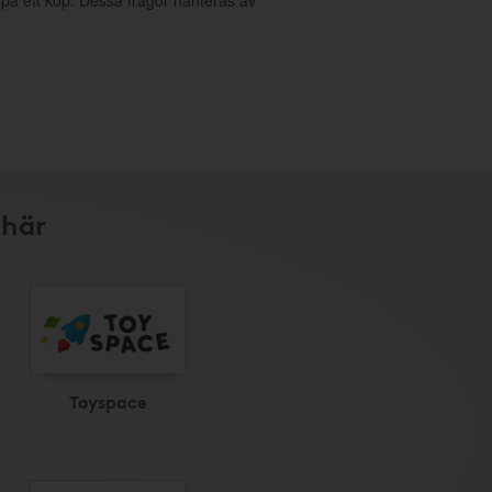
g på ett köp. Dessa frågor hanteras av
 här
Toyspace