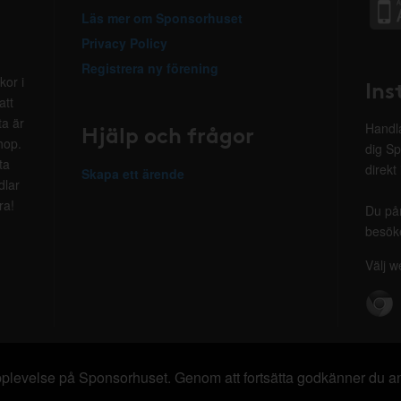
Läs mer om Sponsorhuset
Privacy Policy
Registrera ny förening
kor i
Ins
att
ta är
Hjälp och frågor
Handla
hop.
dig Sp
ta
direkt
Skapa ett ärende
dlar
ra!
Du på
besöke
Välj w
 upplevelse på Sponsorhuset. Genom att fortsätta godkänner du