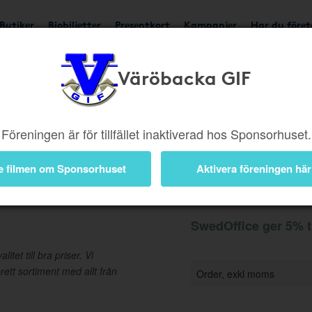
Butiker
Biobiljetter
Presentkort
Kampanjer
Har du före
Väröbacka GIF
Ger 5%
Besök butik
Föreningen är för tillfället inaktiverad hos Sponsorhuset.
e filmen om Sponsorhuset
Aktivera föreningen här
Information
SwedOffice ger 5% t
tet till bra priser. Vi
rett sortiment med allt från
Order, exkl moms