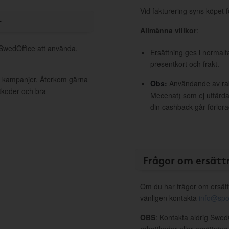
Vid fakturering syns köpet f
r
Allmänna villkor
:
 SwedOffice att använda,
Ersättning ges i normalf
presentkort och frakt.
va kampanjer. Återkom gärna
Obs:
Användande av raba
ttkoder och bra
Mecenat) som ej utfärdat
din cashback går förlora
Frågor om ersätt
Om du har frågor om ersätt
vänligen kontakta
info@spo
OBS
: Kontakta aldrig Swed