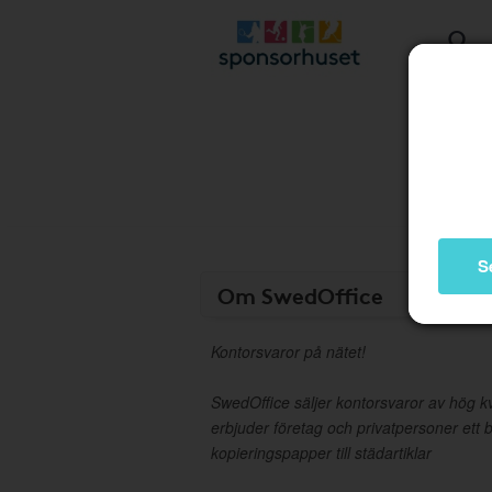
S
Om SwedOffice
Kontorsvaror på nätet!
SwedOffice säljer kontorsvaror av hög kvali
erbjuder företag och privatpersoner ett b
kopieringspapper till städartiklar