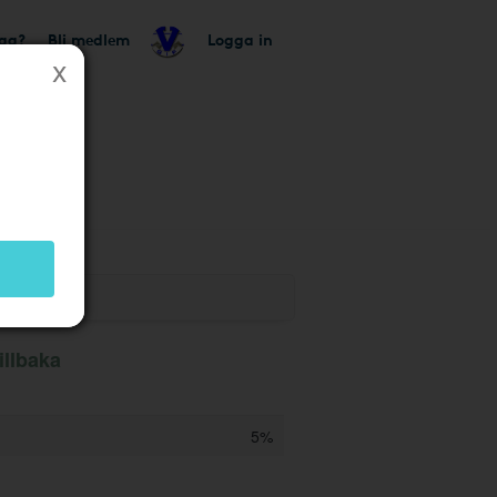
tag?
Bli medlem
Logga in
illbaka
5%