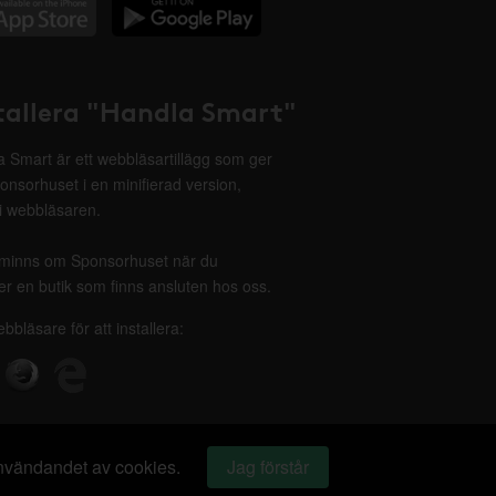
tallera "Handla Smart"
 Smart är ett webbläsartillägg som ger
onsorhuset i en minifierad version,
 i webbläsaren.
minns om Sponsorhuset när du
r en butik som finns ansluten hos oss.
ebbläsare för att installera:
 användandet av cookies.
Jag förstår