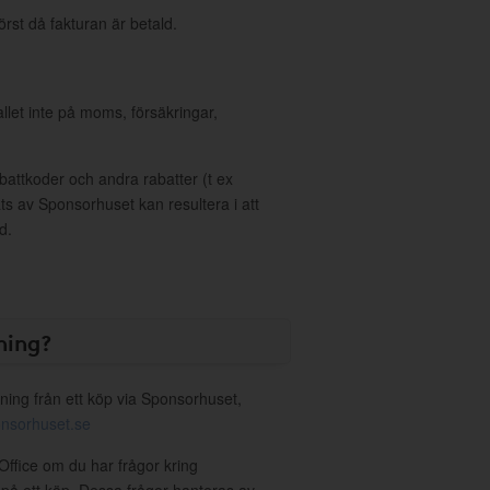
örst då fakturan är betald.
allet inte på moms, försäkringar,
ttkoder och andra rabatter (t ex
s av Sponsorhuset kan resultera i att
d.
ning?
ning från ett köp via Sponsorhuset,
nsorhuset.se
Office om du har frågor kring