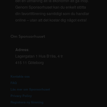
det en utmaning att få ekonomin att gå ihop.
Genom Sponsorhuset kan du enkelt stötta
din favoritförening samtidigt som du handlar
online – utan att det kostar dig något extra!
Om Sponsorhuset
Adress
:
Lagergatan 1 Hus B19a, 4 tr
415 11 Göteborg
Kontakta oss
FAQ
Läs mer om Sponsorhuset
Privacy Policy
Registrera ny förening