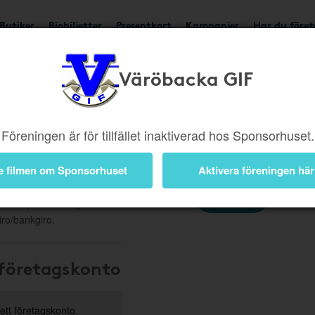
Butiker
Biobiljetter
Presentkort
Kampanjer
Har du före
Väröbacka GIF
ör
Gör nuvarande
företagskont
Föreningen är för tillfället inaktiverad hos Sponsorhuset.
För att genomföra detta be
 måste du som användare
det är som skall kopplas till
retaget behöver ett konto
e filmen om Sponsorhuset
Aktivera föreningen här
Logga in
att fylla i företagets
ro/bankgiro.
 företagskonto
 ett företagskonto.