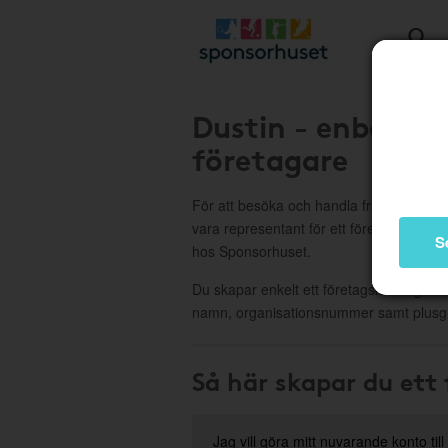
Dustin - enbart f
företagare
För att besöka och handla från Dustin
vara representant för ett företag och fö
S
hos Sponsorhuset.
Du skapar enkelt ett företagskonto genom 
namn, organisationsnummer samt plusgi
Så här skapar du ett
Jag vill göra mitt nuvarande konto till