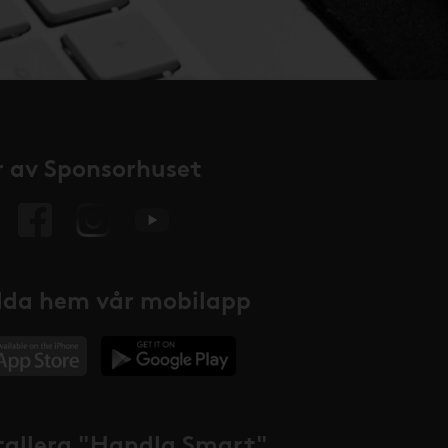
 av Sponsorhuset
da hem vår mobilapp
tallera "Handla Smart"