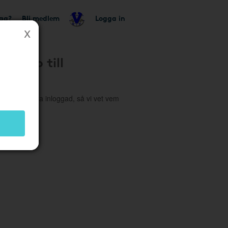
tag?
Bli medlem
Logga in
 konto till
o
höver du vara inloggad, så vi vet vem
 företaget.