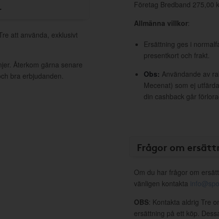
Företag Bredband 275,00 k
r
Allmänna villkor
:
Tre att använda, exklusivt
Ersättning ges i normalf
presentkort och frakt.
njer. Återkom gärna senare
Obs:
Användande av raba
 och bra erbjudanden.
Mecenat) som ej utfärdat
din cashback går förlora
Frågor om ersätt
Om du har frågor om ersätt
vänligen kontakta
info@spo
OBS
: Kontakta aldrig Tre o
ersättning på ett köp. Dess