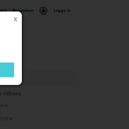
tag?
Bli medlem
Logga in
 butik
r tillbaka
0 kr
5,00 kr