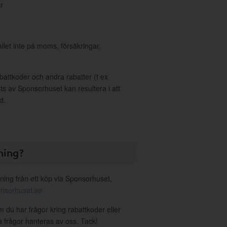
r
allet inte på moms, försäkringar,
ttkoder och andra rabatter (t ex
s av Sponsorhuset kan resultera i att
d.
ning?
ning från ett köp via Sponsorhuset,
nsorhuset.se
m du har frågor kring rabattkoder eller
a frågor hanteras av oss. Tack!