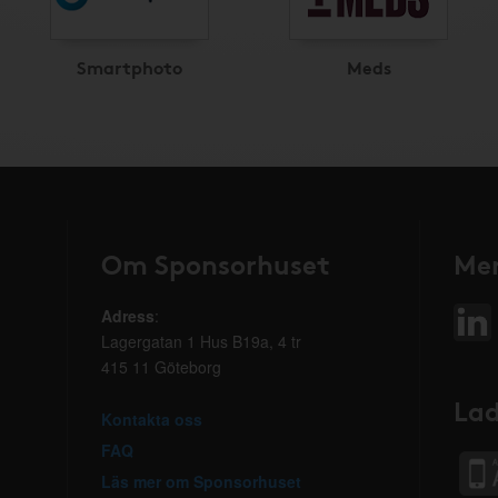
Smartphoto
Meds
Om Sponsorhuset
Mer
Adress
:
Lagergatan 1 Hus B19a, 4 tr
415 11 Göteborg
Lad
Kontakta oss
FAQ
Läs mer om Sponsorhuset