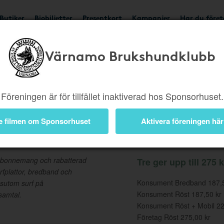
Butiker
Biobiljetter
Presentkort
Kampanjer
Har du före
Värnamo Brukshundklubb
Ger upp till 275 kr
Besök
Föreningen är för tillfället inaktiverad hos Sponsorhuset.
e filmen om Sponsorhuset
Aktivera föreningen här
Information
 abonnemang och rabatterad
Tre ger upp till 275 k
fplattor, bredband och
Konsument Bredband 187,5
ssutom surf på
Konsument Röst 187,50 kr
samtal.
Konsument Röst + Mobil 22
Företag Röst 275,00 kr