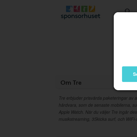
S
Om Tre
Tre erbjuder prisvärda paketeringar av
hårdvara, som de senaste mobilerna, sur
Apple Watch. När du väljer Tre ingår de
musikstreaming, 3Skicka surf, och WiFi-