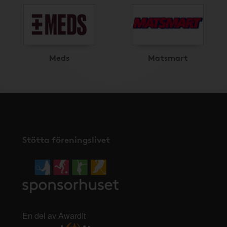
Meds
Matsmart
Stötta föreningslivet
En del av AwardIt