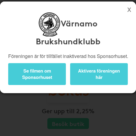
Värnamo
Köp genom denna sida stöttar Värnamo Brukshundklubb
Butiker
Biobiljetter
Brukshundklubb
Presentkort
Kampanjer
Föreningen är för tillfället inaktiverad hos Sponsorhuset.
Bli medlem
Logga in
Se filmen om
Aktivera föreningen
Sponsorhuset
här
Ger upp till 2,25%
Besök butik