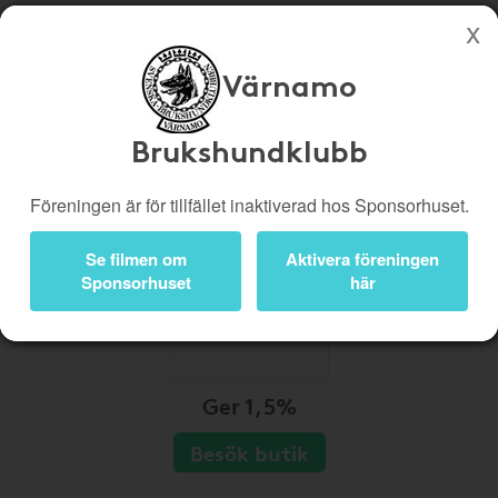
Värnamo
Köp genom denna sida stöttar Värnamo Brukshundklubb
Butiker
Biobiljetter
Brukshundklubb
Presentkort
Kampanjer
Föreningen är för tillfället inaktiverad hos Sponsorhuset.
Bli medlem
Logga in
Se filmen om
Aktivera föreningen
Sponsorhuset
här
Ger 1,5%
Besök butik