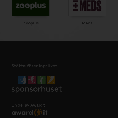
Zooplus
Meds
Stötta föreningslivet
En del av AwardIt