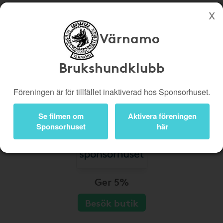
Värnamo
Köp genom denna sida stöttar Värnamo Brukshundklubb
Butiker
Biobiljetter
Brukshundklubb
Presentkort
Kampanjer
Föreningen är för tillfället inaktiverad hos Sponsorhuset.
Bli medlem
Logga in
Se filmen om
Aktivera föreningen
Sponsorhuset
här
Ger 5%
Besök butik