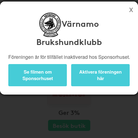
Värnamo
Köp genom denna sida stöttar Värnamo Brukshundklubb
Butiker
Biobiljetter
Brukshundklubb
Presentkort
Kampanjer
Föreningen är för tillfället inaktiverad hos Sponsorhuset.
Bli medlem
Logga in
Se filmen om
Aktivera föreningen
Sponsorhuset
här
Ger 3%
Besök butik