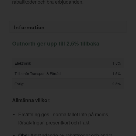
rabattkoder och bra erbjudanden.
Information
Outnorth ger upp till 2,5% tillbaka
Elektronik
1,5%
Tillbehör Transport & Förråd
1,5%
Övrigt
2,5%
Allmänna villkor
:
Ersättning ges i normalfallet inte på moms,
försäkringar, presentkort och frakt.
Obs:
Användande av rabattkoder och andra