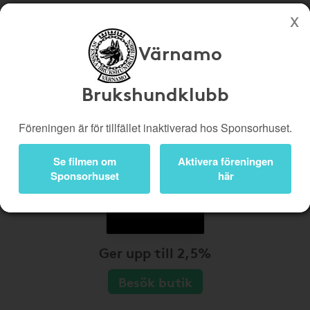
Värnamo
Köp genom denna sida stöttar Värnamo Brukshundklubb
Butiker
Biobiljetter
Brukshundklubb
Presentkort
Kampanjer
Föreningen är för tillfället inaktiverad hos Sponsorhuset.
Bli medlem
Logga in
Se filmen om
Aktivera föreningen
Sponsorhuset
här
Ger upp till 2,5%
Besök butik