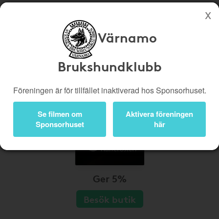
Värnamo
Köp genom denna sida stöttar Värnamo Brukshundklubb
Butiker
Biobiljetter
Brukshundklubb
Presentkort
Kampanjer
Föreningen är för tillfället inaktiverad hos Sponsorhuset.
Bli medlem
Logga in
Se filmen om
Aktivera föreningen
Sponsorhuset
här
Ger 5%
Besök butik