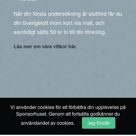
När din första undersökning är slutförd får du
din Sverigelott inom kort via mail, och
samtidigt sätts 50 kr in till din förening.
Läs mer om våra villkor här.
Vi använder cookies för att förbättra din upplevelse på
Sponsorhuset. Genom att fortsätta godkänner du
användandet av cookies.
Jag förstår