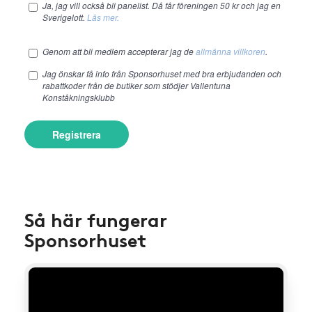
Ja, jag vill också bli panelist. Då får föreningen 50 kr och jag en
Sverigelott.
Läs mer.
Genom att bli medlem accepterar jag de
allmänna villkoren
.
Jag önskar få info från Sponsorhuset med bra erbjudanden och
rabattkoder från de butiker som stödjer Vallentuna
Konståkningsklubb
Registrera
Så här fungerar
Sponsorhuset