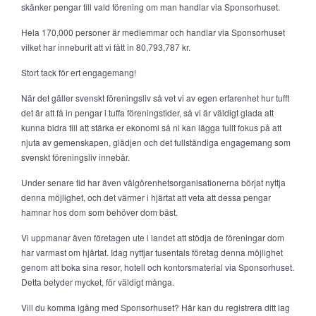
skänker pengar till vald förening om man handlar via Sponsorhuset.
Hela 170,000 personer är medlemmar och handlar via Sponsorhuset
vilket har inneburit att vi fått in 80,793,787 kr.
Stort tack för ert engagemang!
När det gäller svenskt föreningsliv så vet vi av egen erfarenhet hur tufft
det är att få in pengar i tuffa föreningstider, så vi är väldigt glada att
kunna bidra till att stärka er ekonomi så ni kan lägga fullt fokus på att
njuta av gemenskapen, glädjen och det fullständiga engagemang som
svenskt föreningsliv innebär.
Under senare tid har även välgörenhetsorganisationerna börjat nyttja
denna möjlighet, och det värmer i hjärtat att veta att dessa pengar
hamnar hos dom som behöver dom bäst.
Vi uppmanar även företagen ute i landet att stödja de föreningar dom
har varmast om hjärtat. Idag nyttjar tusentals företag denna möjlighet
genom att boka sina resor, hotell och kontorsmaterial via Sponsorhuset.
Detta betyder mycket, för väldigt många.
Vill du komma igång med Sponsorhuset? Här kan du registrera ditt lag