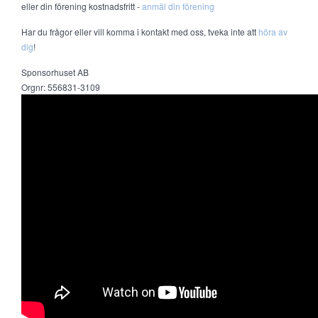
eller din förening kostnadsfritt -
anmäl din förening
Har du frågor eller vill komma i kontakt med oss, tveka inte att
höra av
dig
!
Sponsorhuset AB
Orgnr: 556831-3109