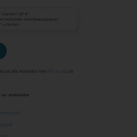
te på alla hemsidor men
hör av dig
så
r av webbsidor
msida.pdf
ag.pdf
.pdf