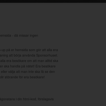
hemsida - då missar ingen
-up på er hemsida som gör att alla era
ning att börja använda Sponsorhuset.
 alla era besökare om att man alltid ska
an ska handla på nätet! Era besökare
eller välja att man inte ska få se den
 blir störande för era besökare!
ågonstans i din html-kod, förslagsvis