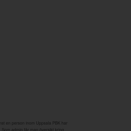
inst en person inom Uppsala PBK har
on. Som admin får man översikt kring