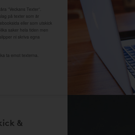
våra ”Veckans Texter”.
slag på texter som är
cebooksida eller som utskick
lika saker hela tiden men
 slipper ni skriva egna
ka ta emot texterna.
kick &