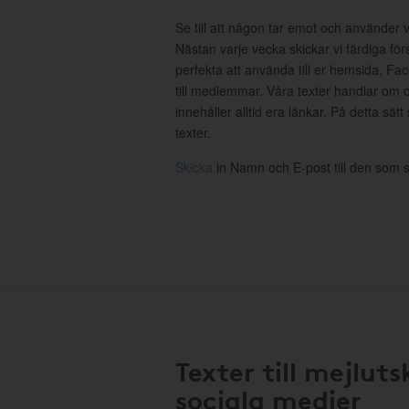
Se till att någon tar emot och använder 
Nästan varje vecka skickar vi färdiga för
perfekta att använda till er hemsida, Fa
till medlemmar. Våra texter handlar om o
innehåller alltid era länkar. På detta sätt
texter.
Skicka
in Namn och E-post till den som s
Texter till mejluts
sociala medier