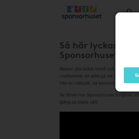
Så här lyckas ni 
Sponsorhuset
Nästan alla bokar hotell och handlar på n
S
medlemmar att alltid gå via Sponsorhus
från en nätbutik, så kommer det att bli f
Se filmen hur Sponsorhuset fungerar 
igång på bästa sätt!