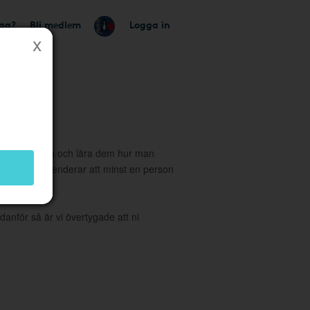
tag?
Bli medlem
Logga in
tionen till alla och lära dem hur man
 vi rekommenderar att minst en person
hörighet.
danför så är vi övertygade att ni