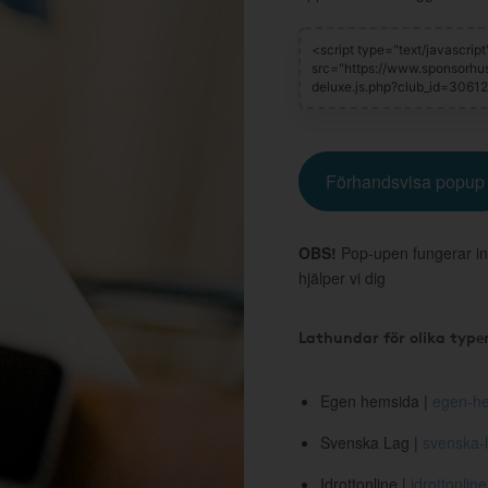
Förhandsvisa popup
OBS!
Pop-upen fungerar in
hjälper vi dig
Lathundar för olika type
Egen hemsida |
egen-he
Svenska Lag |
svenska-l
Idrottonline |
idrottonline