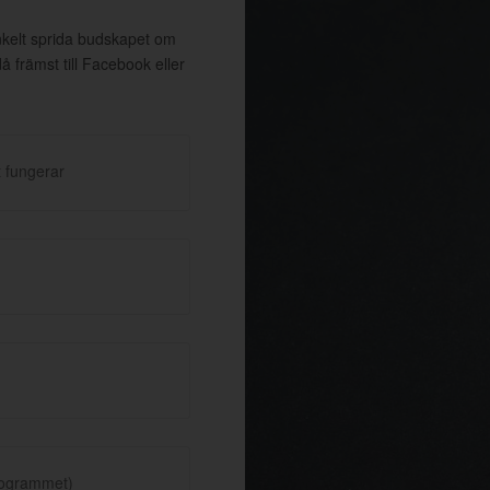
enkelt sprida budskapet om
främst till Facebook eller
 fungerar
rogrammet)