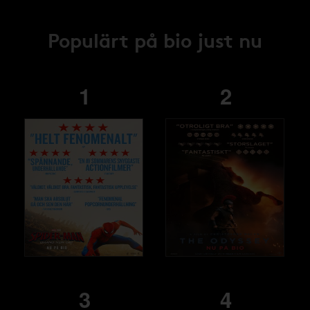
Populärt på bio just nu
1
2
3
4