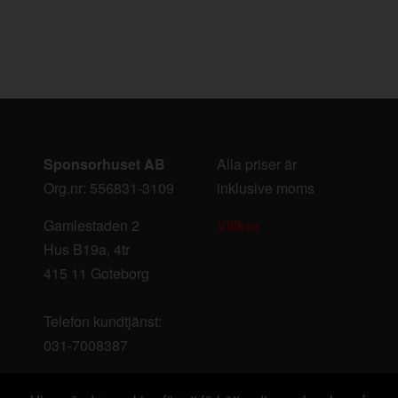
Sponsorhuset AB
Alla priser är
Org.nr: 556831-3109
inklusive moms
Gamlestaden 2
Villkor
Hus B19a, 4tr
415 11 Goteborg
Telefon kundtjänst:
031-7008387