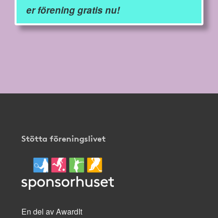
er förening gratis nu!
Stötta föreningslivet
En del av AwardIt