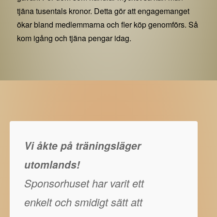
tjäna tusentals kronor. Detta gör att engagemanget
ökar bland medlemmarna och fler köp genomförs. Så
kom igång och tjäna pengar idag.
Vi åkte på träningsläger
utomlands!
Sponsorhuset har varit ett
enkelt och smidigt sätt att