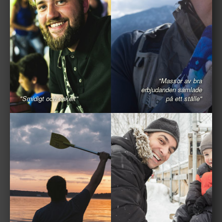
"Massor av bra
erbjudanden samlade
"Smidigt och enkelt"
på ett ställe"