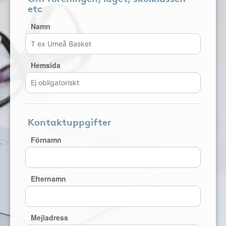
etc
Namn
Hemsida
Kontaktuppgifter
Förnamn
Efternamn
Mejladress