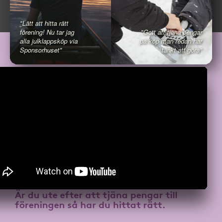
"Lätt att hitta rätt
förening! Nu tar jag
"Gott att tjäna pengar
alla julklappsköp via
på köp man redan har
Sponsorhuset"
tänkt att göra"
Är du ute efter att
tjäna pengar till
föreningen
så har du hittat rätt.