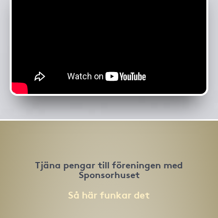
Tjäna pengar till föreningen med
Sponsorhuset
Så här funkar det