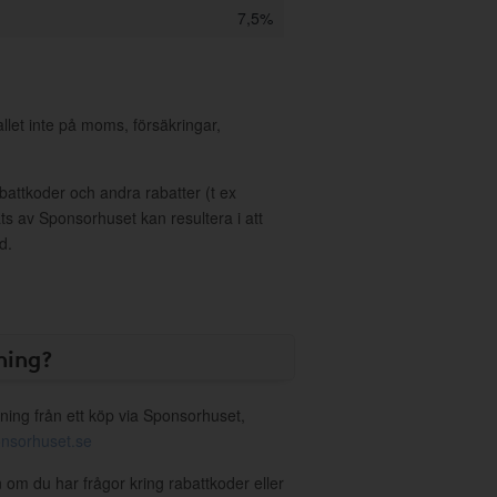
7,5%
allet inte på moms, försäkringar,
ttkoder och andra rabatter (t ex
s av Sponsorhuset kan resultera i att
d.
ning?
ning från ett köp via Sponsorhuset,
nsorhuset.se
 om du har frågor kring rabattkoder eller