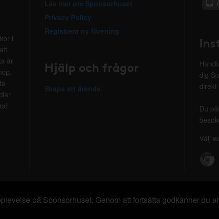
Läs mer om Sponsorhuset
Privacy Policy
Registrera ny förening
kor i
Ins
att
ta är
Hjälp och frågor
Handla
hop.
dig Sp
ta
direkt
Skapa ett ärende
dlar
ra!
Du på
besöke
Välj w
 upplevelse på Sponsorhuset. Genom att fortsätta godkänner du