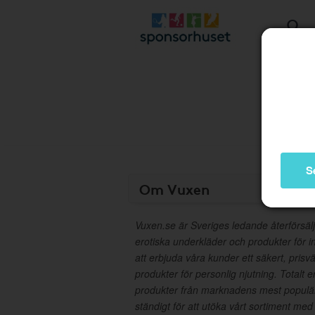
S
Om Vuxen
Vuxen.se är Sveriges ledande återförsäl
erotiska underkläder och produkter för in
att erbjuda våra kunder ett säkert, prisv
produkter för personlig njutning. Totalt e
produkter från marknadens mest populä
ständigt för att utöka vårt sortiment me