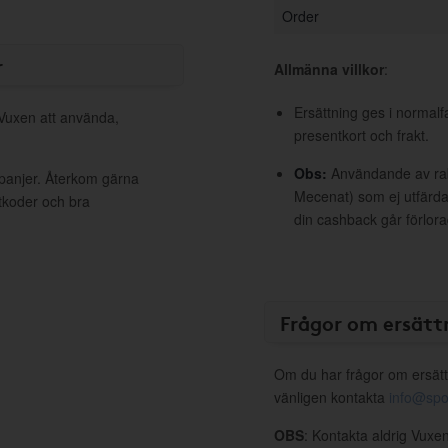
Order
r
Allmänna villkor
:
Ersättning ges i normalf
 Vuxen att använda,
presentkort och frakt.
Obs:
Användande av raba
mpanjer. Återkom gärna
Mecenat) som ej utfärdat
ttkoder och bra
din cashback går förlora
Frågor om ersätt
Om du har frågor om ersätt
vänligen kontakta
info@spo
OBS
: Kontakta aldrig Vuxen