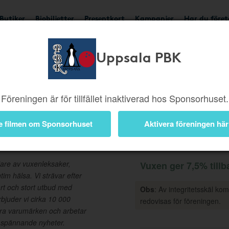
Butiker
Biobiljetter
Presentkort
Kampanjer
Har du före
Uppsala PBK
Ger 7,5%
Besök buti
Föreningen är för tillfället inaktiverad hos Sponsorhuset.
e filmen om Sponsorhuset
Aktivera föreningen här
Information
jare av vuxenleksaker,
Vuxen ger 7,5% tillb
tim hälsa. Vi strävar efter
ärt och stort utbud med
Obs
: Av integritetsskäl ko
rbjuder vi cirka 10 000
redovisas för föreningen.
ra varumärken och arbetar
d spännande nyheter.