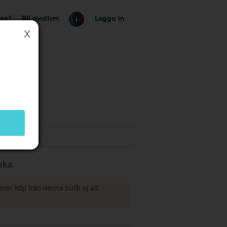
tag?
Bli medlem
Logga in
k
aka
mmer köp från denna butik ej att