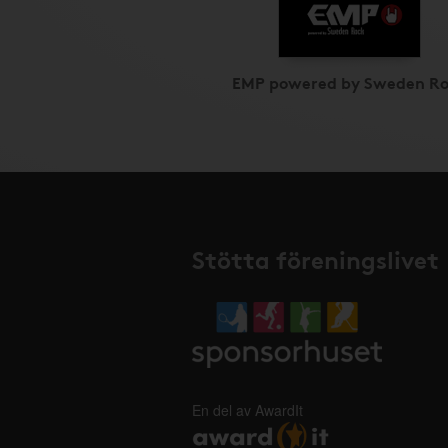
EMP powered by Sweden R
Stötta föreningslivet
En del av AwardIt