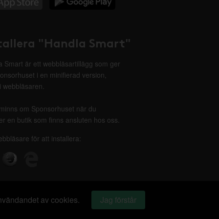
tallera "Handla Smart"
 Smart är ett webbläsartillägg som ger
onsorhuset i en minifierad version,
 i webbläsaren.
minns om Sponsorhuset när du
r en butik som finns ansluten hos oss.
ebbläsare för att installera:
 användandet av cookies.
Jag förstår