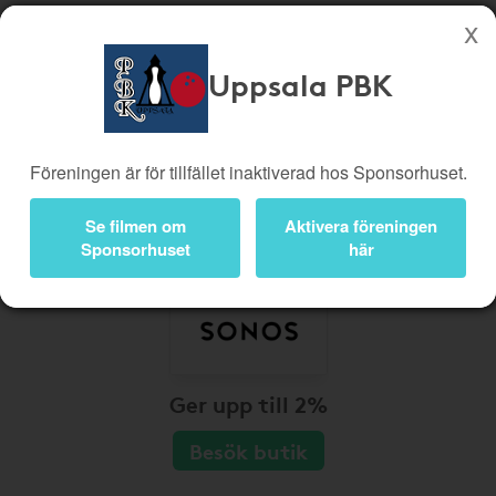
Uppsala PBK
Köp genom denna sida stöttar Uppsala PBK
Butiker
Biobiljetter
Föreningen är för tillfället inaktiverad hos Sponsorhuset.
Presentkort
Kampanjer
Bli medlem
Logga in
Se filmen om
Aktivera föreningen
Sponsorhuset
här
Ger upp till 2%
Besök butik