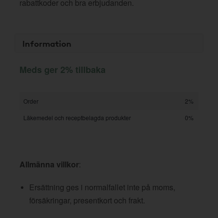
rabattkoder och bra erbjudanden.
Information
Meds ger 2% tillbaka
Order
2%
Läkemedel och receptbelagda produkter
0%
Allmänna villkor
:
Ersättning ges i normalfallet inte på moms,
försäkringar, presentkort och frakt.