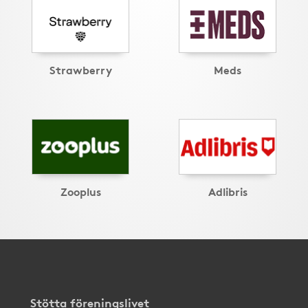
Strawberry
Meds
Zooplus
Adlibris
Stötta föreningslivet