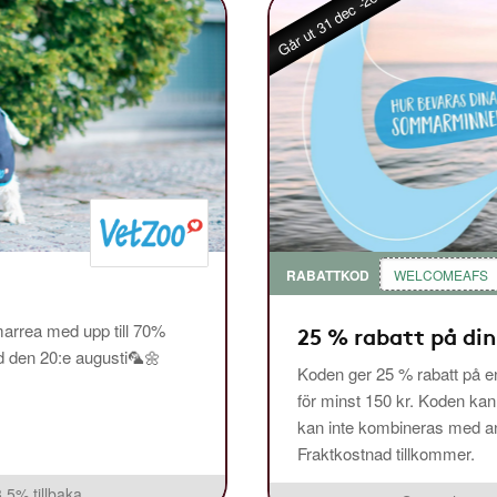
Går ut 31 dec -26
RABATTKOD
WELCOMEAFS
arrea med upp till 70%
25 % rabatt på din
ed den 20:e augusti🦜🌼
Koden ger 25 % rabatt på en
för minst 150 kr. Koden ka
kan inte kombineras med and
Fraktkostnad tillkommer.
3,5% tillbaka