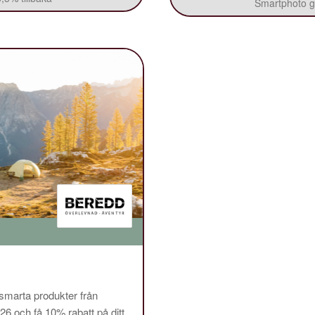
Smartphoto ge
 smarta produkter från
och få 10% rabatt på ditt