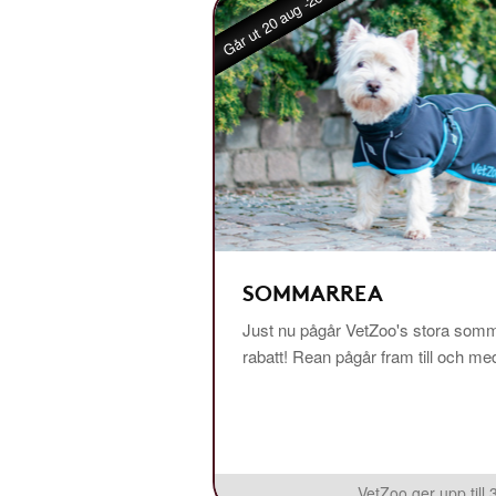
Går ut 20 aug -26
SOMMARREA
Just nu pågår VetZoo's stora somm
rabatt! Rean pågår fram till och m
VetZoo ger upp till 