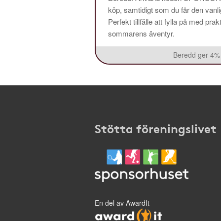
köp, samtidigt som du får den vanlig
Perfekt tillfälle att fylla på med pr
sommarens äventyr.
Beredd ger 4% 
Stötta föreningslivet
En del av AwardIt