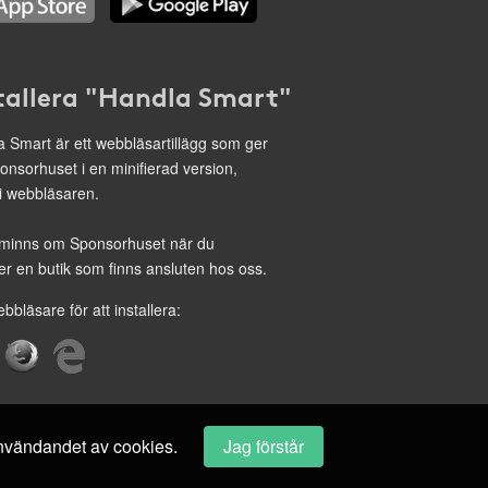
tallera "Handla Smart"
 Smart är ett webbläsartillägg som ger
onsorhuset i en minifierad version,
 i webbläsaren.
minns om Sponsorhuset när du
r en butik som finns ansluten hos oss.
ebbläsare för att installera:
 användandet av cookies.
Jag förstår