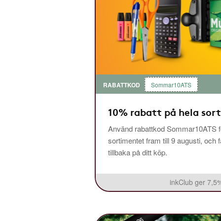
RABATTKOD
Sommar10ATS
10% rabatt på hela sor
Använd rabattkod Sommar10ATS fö
sortimentet fram till 9 augusti, och 
tillbaka på ditt köp.
inkClub ger 7,5%