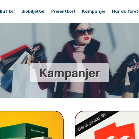
Butiker
Biobiljetter
Presentkort
Kampanjer
Har du före
Kampanjer
Går ut 30 aug -26