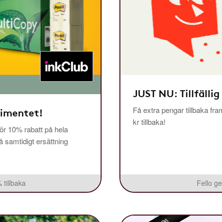
JUST NU: Tillfällig
Få extra pengar tillbaka fra
timentet!
kr tillbaka!
r 10% rabatt på hela
få samtidigt ersättning
 tillbaka
Fello ge