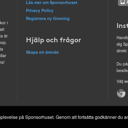
Läs mer om Sponsorhuset
Privacy Policy
Registrera ny förening
kor i
Ins
att
ta är
Hjälp och frågor
Handla
hop.
dig Sp
ta
direkt
Skapa ett ärende
dlar
ra!
Du på
besöke
Välj w
 upplevelse på Sponsorhuset. Genom att fortsätta godkänner du