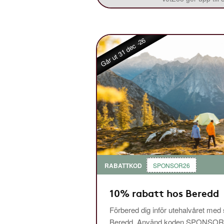
Går ut 31 dec -26
RABATTKOD
SPONSOR26
10% rabatt hos Beredd
Förbered dig inför utehalvåret med
Beredd. Använd koden SPONSOR26 