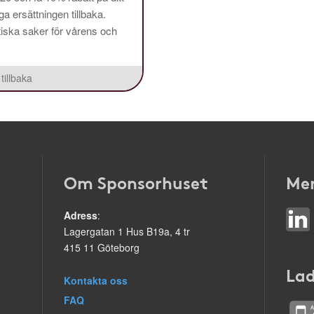
a ersättningen tillbaka.
aktiska saker för vårens och
tillbaka
Om Sponsorhuset
Mer
Adress
:
Lagergatan 1 Hus B19a, 4 tr
415 11 Göteborg
Lad
Kontakta oss
FAQ