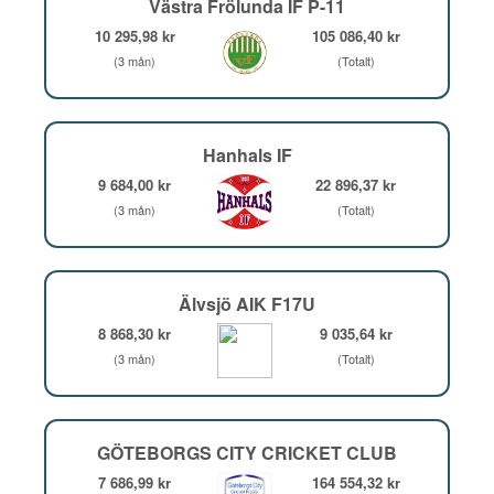
Västra Frölunda IF P-11
10 295,98 kr
105 086,40 kr
(3 mån)
(Totalt)
Hanhals IF
9 684,00 kr
22 896,37 kr
(3 mån)
(Totalt)
Älvsjö AIK F17U
8 868,30 kr
9 035,64 kr
(3 mån)
(Totalt)
GÖTEBORGS CITY CRICKET CLUB
7 686,99 kr
164 554,32 kr