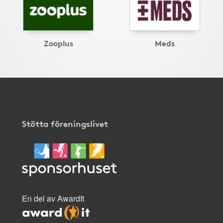
Zooplus
Meds
Stötta föreningslivet
En del av AwardIt