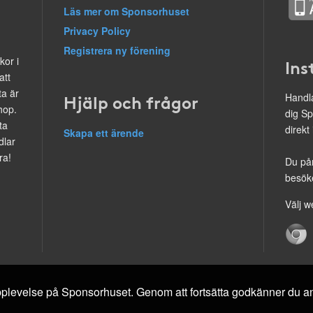
Läs mer om Sponsorhuset
Privacy Policy
Registrera ny förening
kor i
Ins
att
ta är
Hjälp och frågor
Handla
hop.
dig Sp
ta
direkt
Skapa ett ärende
dlar
ra!
Du på
besöke
Välj w
 upplevelse på Sponsorhuset. Genom att fortsätta godkänner du