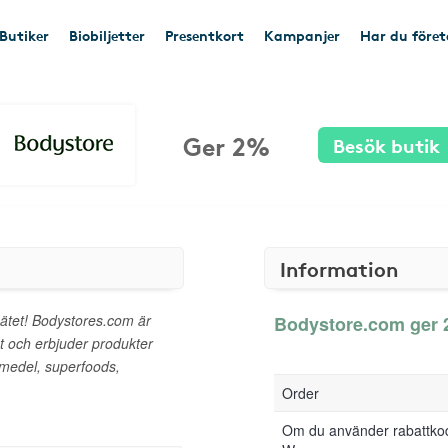
Butiker
Biobiljetter
Presentkort
Kampanjer
Har du före
Ger 2%
Besök butik
Information
nätet! Bodystores.com är
Bodystore.com ger 2
t och erbjuder produkter
smedel, superfoods,
Order
Om du använder rabattkod