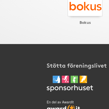
Bokus
Stötta föreningslivet
En del av AwardIt