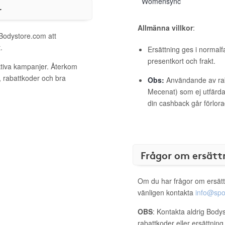
Womensync
r
Allmänna villkor
:
 Bodystore.com att
.
Ersättning ges i normalf
presentkort och frakt.
ktiva kampanjer. Återkom
, rabattkoder och bra
Obs:
Användande av raba
Mecenat) som ej utfärdat
din cashback går förlora
Frågor om ersätt
Om du har frågor om ersätt
vänligen kontakta
info@spo
OBS
: Kontakta aldrig Body
rabattkoder eller ersättnin