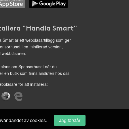
tallera "Handla Smart"
 Smart är ett webbläsartillägg som ger
onsorhuset i en minifierad version,
 i webbläsaren.
minns om Sponsorhuset när du
r en butik som finns ansluten hos oss.
ebbläsare för att installera:
 användandet av cookies.
Jag förstår