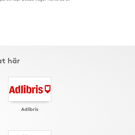
at här
Adlibris