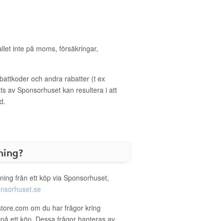
allet inte på moms, försäkringar,
ttkoder och andra rabatter (t ex
s av Sponsorhuset kan resultera i att
d.
ning?
ning från ett köp via Sponsorhuset,
nsorhuset.se
store.com om du har frågor kring
g på ett köp. Dessa frågor hanteras av