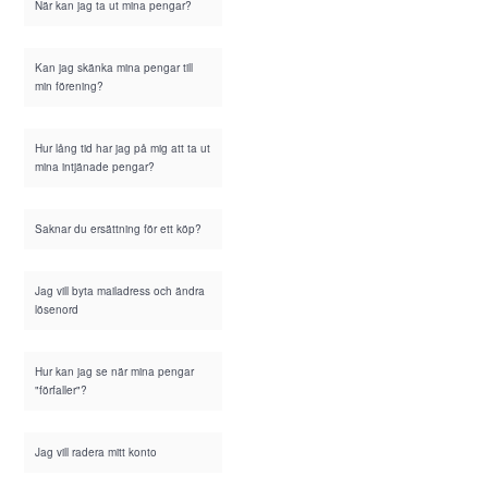
När kan jag ta ut mina pengar?
Kan jag skänka mina pengar till
min förening?
Hur lång tid har jag på mig att ta ut
mina intjänade pengar?
Saknar du ersättning för ett köp?
Jag vill byta mailadress och ändra
lösenord
Hur kan jag se när mina pengar
"förfaller"?
Jag vill radera mitt konto