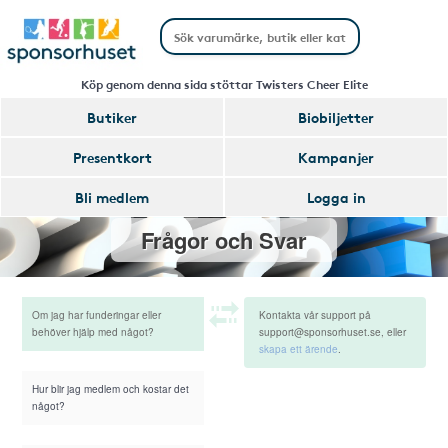
Köp genom denna sida stöttar Twisters Cheer Elite
Butiker
Biobiljetter
Presentkort
Kampanjer
Bli medlem
Logga in
Frågor och Svar
Om jag har funderingar eller
Kontakta vår support på
behöver hjälp med något?
support@sponsorhuset.se, eller
skapa ett ärende
.
Hur blir jag medlem och kostar det
något?