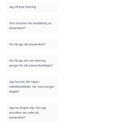
Jag vill byta förening
Vem hanterar min beställning av
presentkort?
Hur får jag mitt presentkort?
Hur får jag och min förening
pengar för mitt presentkorttsköp?
Jag har inte fått någon
orderbekräftelse, har mina pengar
dragits?
Jag har ångrat mig. Kan jag
annullera min order på
presentkort?