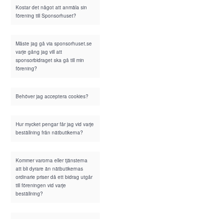
Kostar det något att anmäla sin
förening till Sponsorhuset?
Måste jag gå via sponsorhuset.se
varje gång jag vill att
sponsorbidraget ska gå till min
förening?
Behöver jag acceptera cookies?
Hur mycket pengar får jag vid varje
beställning från nätbutikerna?
Kommer varorna eller tjänsterna
att bli dyrare än nätbutikernas
ordinarie priser då ett bidrag utgår
till föreningen vid varje
beställning?