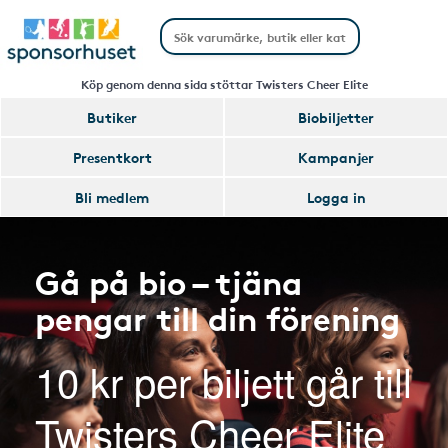
Köp genom denna sida stöttar Twisters Cheer Elite
Butiker
Biobiljetter
Presentkort
Kampanjer
Bli medlem
Logga in
Gå på bio – tjäna
pengar till din förening
10 kr per biljett går till
Twisters Cheer Elite