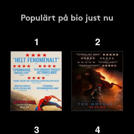
Populärt på bio just nu
1
2
3
4